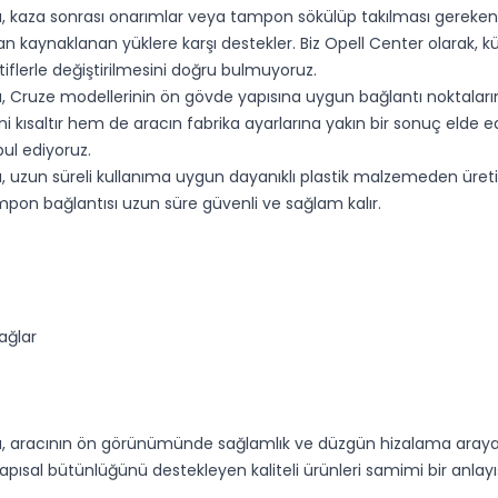
kaza sonrası onarımlar veya tampon sökülüp takılması gereken iş
an kaynaklanan yüklere karşı destekler. Biz Opell Center olarak,
tiflerle değiştirilmesini doğru bulmuyoruz.
Cruze modellerinin ön gövde yapısına uygun bağlantı noktaların
saltır hem de aracın fabrika ayarlarına yakın bir sonuç elde edil
ul ediyoruz.
un süreli kullanıma uygun dayanıklı plastik malzemeden üretilmişti
pon bağlantısı uzun süre güvenli ve sağlam kalır.
ağlar
aracının ön görünümünde sağlamlık ve düzgün hizalama arayan Cru
e yapısal bütünlüğünü destekleyen kaliteli ürünleri samimi bir an