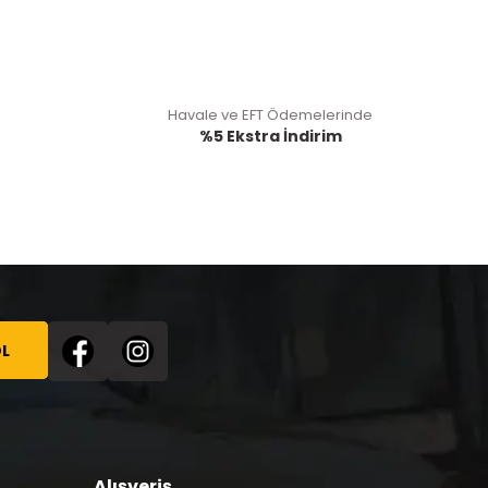
Havale ve EFT Ödemelerinde
%5 Ekstra İndirim
L
Alışveriş