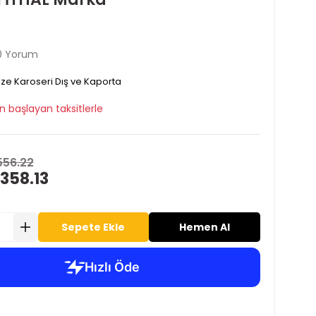
0 Yorum
ze Karoseri Dış ve Kaporta
n başlayan taksitlerle
556.22
358.13
Sepete Ekle
Hemen Al