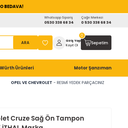
O BEDAVA!
Whatsapp Sipariş
Çağrı Merkezi
0530 338 68 34
0 530 338 68 34
0
Giriş Yap
ARA
Sepetim
Kayıt Ol
Würth Ürünleri
Motor Şanzıman
OPEL VE CHEVROLET
- RESMİ YEDEK PARÇACINIZ
let Cruze Sağ Ön Tampon
i İTHAL Marka