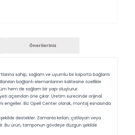
Önerileriniz
ndartlarına sahip, sağlam ve uyumlu bir kaporta bağlantı
anılan bağlantı elemanlarının kalitesine özellikle
m hem de sağlam bir yapı oluşturur.
i açısından öne çıkar. Üretim sürecinde orijinal
ı engeller. Biz Opell Center olarak, montaj esnasında
ekilde destekler. Zamanla kırılan, çatlayan veya
lir. Bu ürün, tamponun gövdeye düzgün şekilde