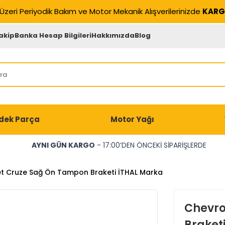
Üzeri Periyodik Bakım ve Motor Mekanik Alışverilerinizde
KARG
akip
Banka Hesap Bilgileri
Hakkımızda
Blog
dek Parça
Motor Yağı
AYNI GÜN KARGO
- 17:00’DEN ÖNCEKİ SİPARİŞLERDE
t Cruze Sağ Ön Tampon Braketi İTHAL Marka
Chevro
Braket