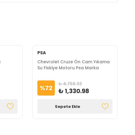
PSA
u
Chevrolet Cruze Ön Cam Yıkama
C
Su Fiskiye Motoru Psa Marka
C
₺ 4,758.33
%
72
₺ 1,330.98
Sepete Ekle