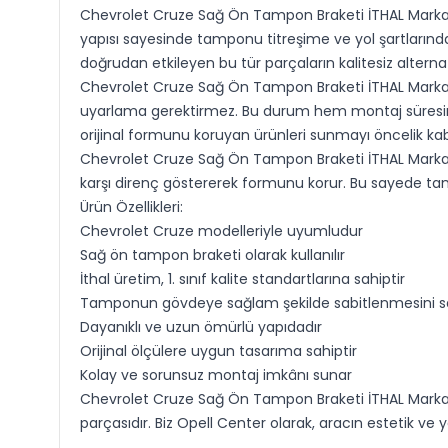
Chevrolet Cruze Sağ Ön Tampon Braketi İTHAL Marka, 
yapısı sayesinde tamponu titreşime ve yol şartlarınd
doğrudan etkileyen bu tür parçaların kalitesiz alterna
Chevrolet Cruze Sağ Ön Tampon Braketi İTHAL Marka, 
uyarlama gerektirmez. Bu durum hem montaj süresini kı
orijinal formunu koruyan ürünleri sunmayı öncelik kab
Chevrolet Cruze Sağ Ön Tampon Braketi İTHAL Marka, uz
karşı direnç göstererek formunu korur. Bu sayede tam
Ürün Özellikleri:
Chevrolet Cruze modelleriyle uyumludur
Sağ ön tampon braketi olarak kullanılır
İthal üretim, 1. sınıf kalite standartlarına sahiptir
Tamponun gövdeye sağlam şekilde sabitlenmesini s
Dayanıklı ve uzun ömürlü yapıdadır
Orijinal ölçülere uygun tasarıma sahiptir
Kolay ve sorunsuz montaj imkânı sunar
Chevrolet Cruze Sağ Ön Tampon Braketi İTHAL Marka, 
parçasıdır. Biz Opell Center olarak, aracın estetik v