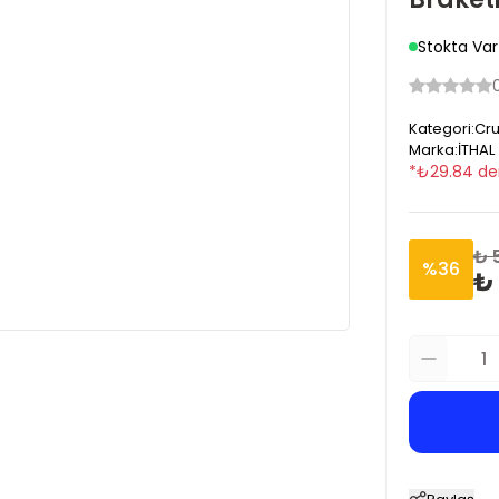
Stokta Var
Kategori
:
Cru
Marka
:
İTHAL
*
₺
29.84
de
₺ 
%
36
₺ 