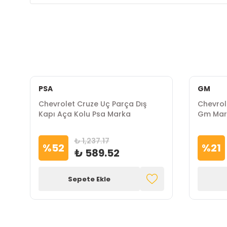
PSA
GM
Chevrolet Cruze Uç Parça Dış
Chevrol
Kapı Aça Kolu Psa Marka
Gm Mar
₺ 1,237.17
%
52
%
21
₺ 589.52
Sepete Ekle