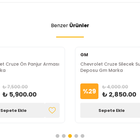
Benzer
Ürünler
GM
et Cruze Ön Panjur Arması
Chevrolet Cruze Silecek S
ka
Deposu Gm Marka
₺ 7,500.00
₺ 4,000.00
%
29
₺ 5,900.00
₺ 2,850.00
Sepete Ekle
Sepete Ekle