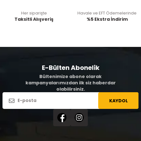
Her siparişte
Havale ve EFT Ödemelerinde
Taksitli Alışveriş
%5 Ekstra İndirim
E-Bülten Abonelik
Bültenimize abone olarak
kampanyalarımızdan ilk siz haberdar
olabilirsiniz.
KAYDOL