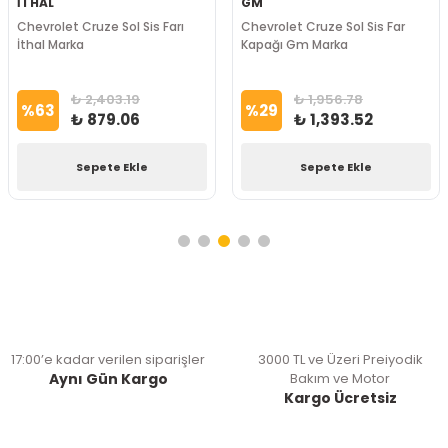
İTHAL
GM
Chevrolet Cruze Sol Sis Farı
Chevrolet Cruze Sol Sis Far
İthal Marka
Kapağı Gm Marka
₺ 2,403.19
₺ 1,956.78
%
63
%
29
₺ 879.06
₺ 1,393.52
Sepete Ekle
Sepete Ekle
17:00’e kadar verilen siparişler
3000 TL ve Üzeri Preiyodik
Aynı Gün Kargo
Bakım ve Motor
Kargo Ücretsiz