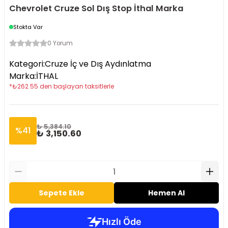
Chevrolet Cruze Sol Dış Stop İthal Marka
Stokta Var
0 Yorum
Kategori
:
Cruze İç ve Dış Aydınlatma
Marka
:
İTHAL
*
₺
262.55
den başlayan taksitlerle
₺ 5,384.10
%
41
₺ 3,150.60
Sepete Ekle
Hemen Al