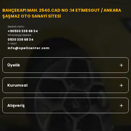
BAHÇEKAPI MAH. 2540.CAD NO :14 ETİMESGUT / ANKARA
ŞAŞMAZ OTO SANAYİ SİTESİ
Destek Hattı
+90530 338 68 34
Whatsapp Destek
0530 338 68 34
E-Mail
info@opellcenter.com
Üyelik
Kurumsal
Alışveriş