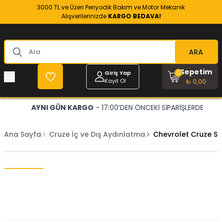
3000 TL ve Üzeri Periyodik Bakım ve Motor Mekanik
Alışverilerinizde
KARGO BEDAVA!
ARA
Sepetim
0
Giriş Yap
Kayıt Ol
₺ 0,00
AYNI GÜN KARGO
- 17:00’DEN ÖNCEKİ SİPARİŞLERDE
Ana Sayfa
Cruze İç ve Dış Aydınlatma
Chevrolet Cruze So