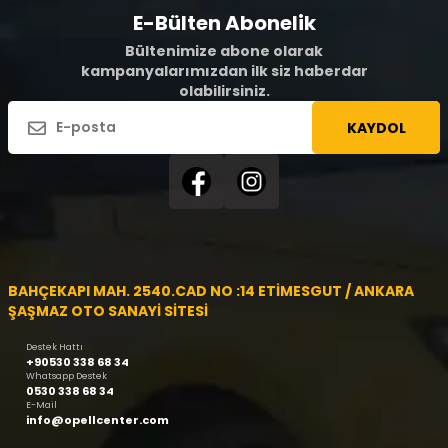
E-Bülten Abonelik
Bültenimize abone olarak
kampanyalarımızdan ilk siz haberdar
olabilirsiniz.
KAYDOL
BAHÇEKAPI MAH. 2540.CAD NO :14 ETİMESGUT / ANKARA
ŞAŞMAZ OTO SANAYİ SİTESİ
Destek Hattı
+90530 338 68 34
Whatsapp Destek
0530 338 68 34
E-Mail
info@opellcenter.com