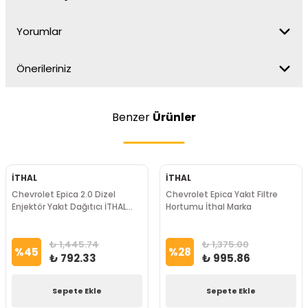
Yorumlar
Önerileriniz
Benzer
Ürünler
İTHAL
İTHAL
Chevrolet Epica 2.0 Dizel
Chevrolet Epica Yakıt Filtre
Enjektör Yakıt Dağıtıcı İTHAL
Hortumu İthal Marka
Marka
₺ 1,445.74
₺ 1,375.00
%
45
%
28
₺ 792.33
₺ 995.86
Sepete Ekle
Sepete Ekle