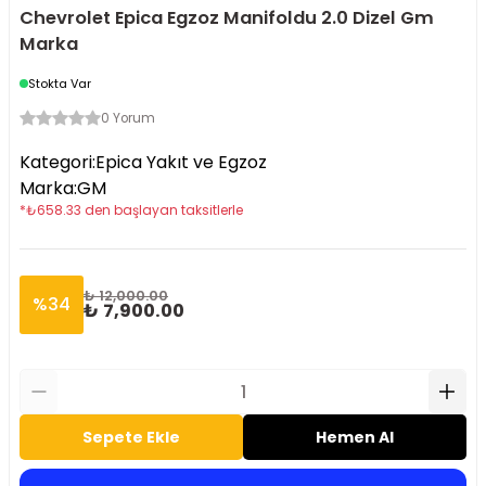
Chevrolet Epica Egzoz Manifoldu 2.0 Dizel Gm
Marka
Stokta Var
0 Yorum
Kategori
:
Epica Yakıt ve Egzoz
Marka
:
GM
*
₺
658.33
den başlayan taksitlerle
₺ 12,000.00
%
34
₺ 7,900.00
Sepete Ekle
Hemen Al