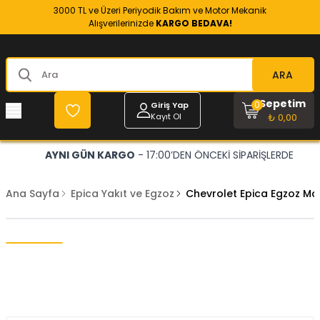
3000 TL ve Üzeri Periyodik Bakım ve Motor Mekanik
Alışverilerinizde
KARGO BEDAVA!
ARA
Sepetim
0
Giriş Yap
Kayıt Ol
₺ 0,00
AYNI GÜN KARGO
- 17:00’DEN ÖNCEKİ SİPARİŞLERDE
Ana Sayfa
Epica Yakıt ve Egzoz
Chevrolet Epica Egzoz Ma