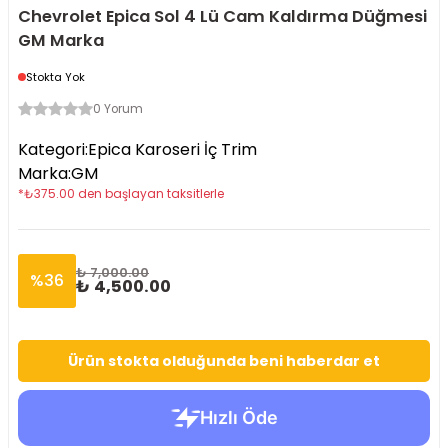
Chevrolet Epica Sol 4 Lü Cam Kaldırma Düğmesi
GM Marka
Stokta Yok
0 Yorum
Kategori
:
Epica Karoseri İç Trim
Marka
:
GM
*
₺
375.00
den başlayan taksitlerle
₺ 7,000.00
%
36
₺ 4,500.00
Ürün stokta olduğunda beni haberdar et