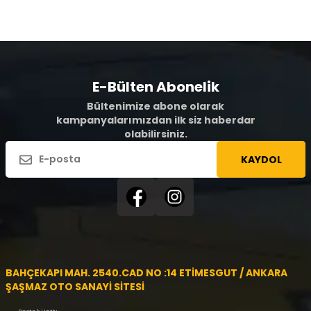
E-Bülten Abonelik
Bültenimize abone olarak
kampanyalarımızdan ilk siz haberdar
olabilirsiniz.
KAYDOL
BAHÇEKAPI MAH. 2540.CAD NO :14 ETİMESGUT / ANKARA
ŞAŞMAZ OTO SANAYİ SİTESİ