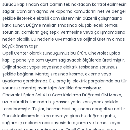
sürücü kapısından dört camın tek noktadan kontrol edilmesini
sağlar. Camların açma ve kapama komutlarını net ve dengeli
şekilde ileterek elektrikli cam sisteminin düzenli çalışmasına
katkı sunar. Düğme mekanizmasında oluşabilecek temas
sorunları, camların geç tepki vermesine veya çalışmamasına
neden olabilir. Bu nedenle GM marka ve orijinal üretim olması
büyük önem taşır.
Opell Center olarak sunduğumuz bu ürün, Chevrolet Epica
kapı iç paneliyle tam uyum sağlayacak ölçülerde üretilmiştir.
Orijinal soket yapısı sayesinde elektrik tesisatına sorunsuz
şekilde bağlanır. Montaj sırasında kesme, ekleme veya
uyarlama gerektirmez. Biz, araç içi elektrik parçalarında bu tür
sorunsuz montaj avantajını özellikle önemsiyoruz.
Chevrolet Epica Sol 4 Lü Cam Kaldırma Düğmesi GM Marka,
uzun süreli kullanımda tuş hassasiyetini koruyacak şekilde
tasarlanmıştır. Tuşlar, basma hissi açısından dengeli ve nettir.
Günlük kullanımda sıkça devreye giren bu düğme grubu,
sağlam iç mekanizması sayesinde aşınma ve temas kaybı
riskini azaltmaya yardımcı olur. Opell Center olarak, araç