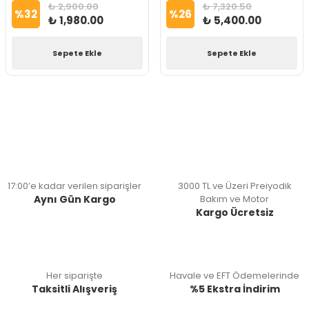
₺ 2,900.00
₺ 7,320.50
%
32
%
26
₺ 1,980.00
₺ 5,400.00
Sepete Ekle
Sepete Ekle
17:00’e kadar verilen siparişler
3000 TL ve Üzeri Preiyodik
Aynı Gün Kargo
Bakım ve Motor
Kargo Ücretsiz
Her siparişte
Havale ve EFT Ödemelerinde
Taksitli Alışveriş
%5 Ekstra İndirim