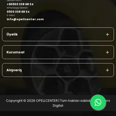
Destek Hattı
+90530 338 68 34
Whatsapp Destek
0530 338 68 34
E-Mail
info@opellcenter.com
Üyelik
Kurumsal
Alışveriş
Copyright © 2026 OPELLCENTER | Tüm hakları saklıdır.
| Reliefers
Digital