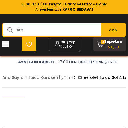
3000 TL ve Üzeri Periyodik Bakım ve Motor Mekanik
Alışverilerinizde
KARGO BEDAVA!
ARA
Sepetim
0
Giriş Yap
Kayıt Ol
₺ 0,00
AYNI GÜN KARGO
- 17:00’DEN ÖNCEKİ SİPARİŞLERDE
Ana Sayfa
Epica Karoseri İç Trim
Chevrolet Epica Sol 4 