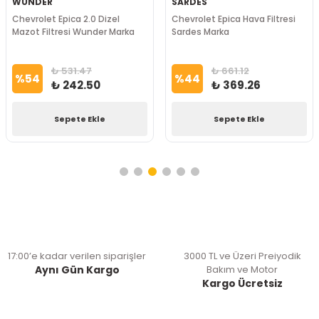
WUNDER
SARDES
Chevrolet Epica 2.0 Dizel
Chevrolet Epica Hava Filtresi
Mazot Filtresi Wunder Marka
Sardes Marka
₺ 531.47
₺ 661.12
%
54
%
44
₺ 242.50
₺ 369.26
Sepete Ekle
Sepete Ekle
17:00’e kadar verilen siparişler
3000 TL ve Üzeri Preiyodik
Aynı Gün Kargo
Bakım ve Motor
Kargo Ücretsiz