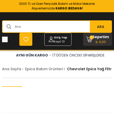
3000 TL ve Üzeri Periyodik Bakım ve Motor Mekanik
Alışverilerinizde
KARGO BEDAVA!
ARA
Sepetim
0
Giriş Yap
Kayıt Ol
₺ 0,00
AYNI GÜN KARGO
- 17:00’DEN ÖNCEKİ SİPARİŞLERDE
Ana Sayfa
Epica Bakım Ürünleri
Chevrolet Epica Yağ Filt