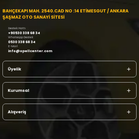
BAHÇEKAPI MAH. 2540.CAD NO :14 ETİMESGUT / ANKARA
ŞAŞMAZ OTO SANAYİ SİTESİ
Destek Hattı
+90530 338 68 34
Whatsapp Destek
0530 338 68 34
E-Mail
info@opellcenter.com
Üyelik
Kurumsal
Alışveriş