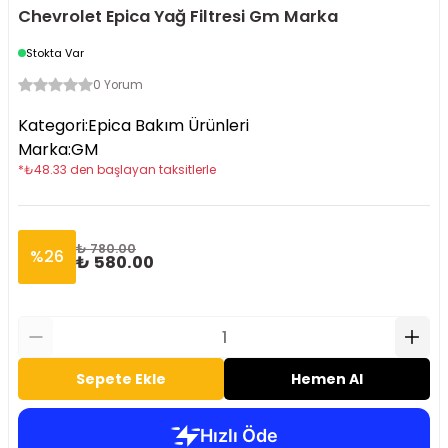
Chevrolet Epica Yağ Filtresi Gm Marka
Stokta Var
0 Yorum
Kategori
:
Epica Bakım Ürünleri
Marka
:
GM
*
₺
48.33
den başlayan taksitlerle
₺ 780.00
%
26
₺ 580.00
Sepete Ekle
Hemen Al