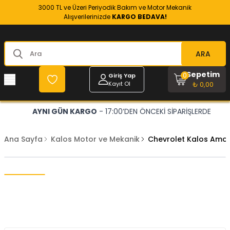
3000 TL ve Üzeri Periyodik Bakım ve Motor Mekanik
Alışverilerinizde
KARGO BEDAVA!
ARA
Sepetim
0
Giriş Yap
Kayıt Ol
₺ 0,00
AYNI GÜN KARGO
- 17:00’DEN ÖNCEKİ SİPARİŞLERDE
Ana Sayfa
Kalos Motor ve Mekanik
Chevrolet Kalos Amort