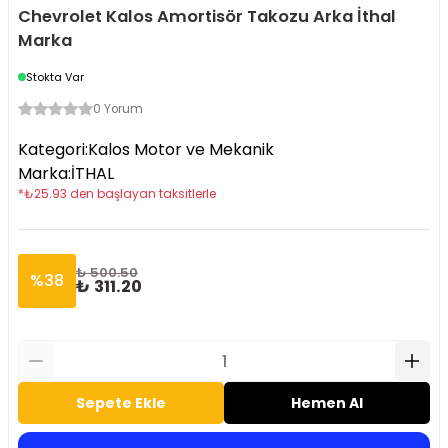
Chevrolet Kalos Amortisör Takozu Arka İthal
Marka
Stokta Var
0 Yorum
Kategori
:
Kalos Motor ve Mekanik
Marka
:
İTHAL
*
₺
25.93
den başlayan taksitlerle
₺ 500.50
%
38
₺ 311.20
Sepete Ekle
Hemen Al