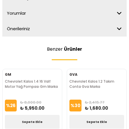
Yorumlar
Önerileriniz
Benzer
Ürünler
GM
GVA
Chevrolet Kalos 1.4 16 Valf
Chevrolet Kalos 1.2 Takım
Motor Yağ Pompası Gm Marka
Conta Gva Marka
₺ 8,000.00
₺ 2,415.77
%
26
%
30
₺ 5,950.00
₺ 1,680.00
Sepete Ekle
Sepete Ekle