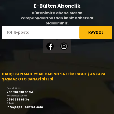
E-Bülten Abonelik
Bültenimize abone olarak
kampanyalarımızdan ilk siz haberdar
olabilirsiniz.
KAYDOL
BAHÇEKAPI MAH. 2540.CAD NO :14 ETİMESGUT / ANKARA
ŞAŞMAZ OTO SANAYİ SİTESİ
Destek Hattı
+90530 338 68 34
Whatsapp Destek
0530 338 68 34
E-Mail
info@opellcenter.com