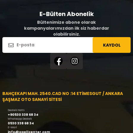
E-Bülten Abonelik
Bültenimize abone olarak
kampanyalarımızdan ilk siz haberdar
olabilirsiniz.
KAYDOL
BAHÇEKAPI MAH. 2540.CAD NO :14 ETİMESGUT / ANKARA
ŞAŞMAZ OTO SANAYİ SİTESİ
Destek Hattı
+90530 338 68 34
Whatsapp Destek
0530 338 68 34
E-Mail
info@opellcenter.com