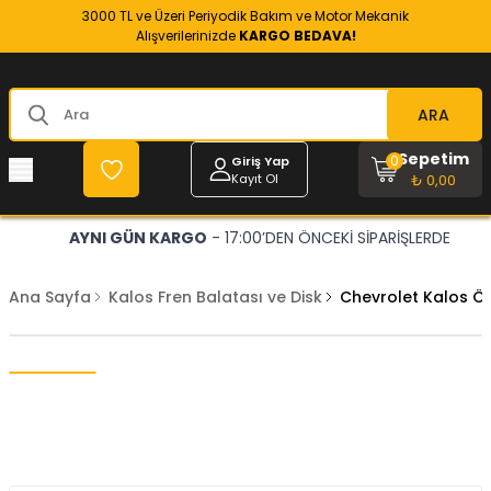
3000 TL ve Üzeri Periyodik Bakım ve Motor Mekanik
Alışverilerinizde
KARGO BEDAVA!
ARA
Sepetim
0
Giriş Yap
Kayıt Ol
₺ 0,00
AYNI GÜN KARGO
- 17:00’DEN ÖNCEKİ SİPARİŞLERDE
Ana Sayfa
Kalos Fren Balatası ve Disk
Chevrolet Kalos Ö