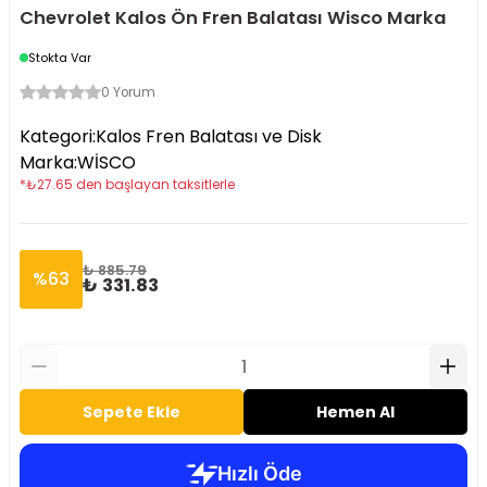
Chevrolet Kalos Ön Fren Balatası Wisco Marka
Stokta Var
0 Yorum
Kategori
:
Kalos Fren Balatası ve Disk
Marka
:
WİSCO
*
₺
27.65
den başlayan taksitlerle
₺ 885.79
%
63
₺ 331.83
Sepete Ekle
Hemen Al