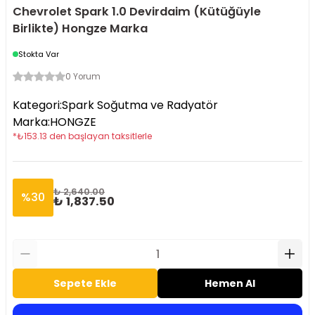
Chevrolet Spark 1.0 Devirdaim (Kütüğüyle
Birlikte) Hongze Marka
Stokta Var
0 Yorum
Kategori
:
Spark Soğutma ve Radyatör
Marka
:
HONGZE
*
₺
153.13
den başlayan taksitlerle
₺ 2,640.00
%
30
₺ 1,837.50
Sepete Ekle
Hemen Al