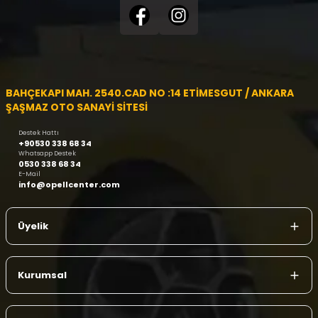
BAHÇEKAPI MAH. 2540.CAD NO :14 ETİMESGUT / ANKARA
ŞAŞMAZ OTO SANAYİ SİTESİ
Destek Hattı
+90530 338 68 34
Whatsapp Destek
0530 338 68 34
E-Mail
info@opellcenter.com
Üyelik
Kurumsal