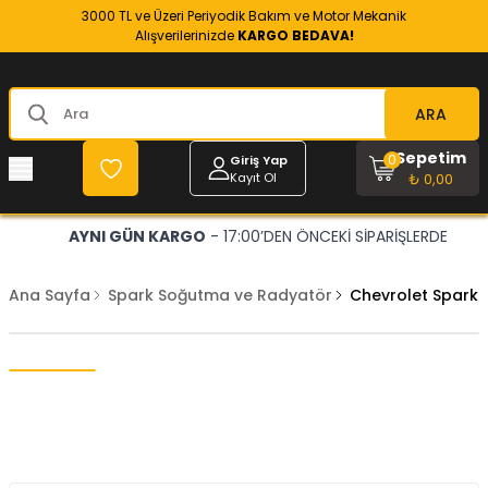
3000 TL ve Üzeri Periyodik Bakım ve Motor Mekanik
Alışverilerinizde
KARGO BEDAVA!
ARA
Sepetim
0
Giriş Yap
Kayıt Ol
₺ 0,00
AYNI GÜN KARGO
- 17:00’DEN ÖNCEKİ SİPARİŞLERDE
Ana Sayfa
Spark Soğutma ve Radyatör
Chevrolet Spark 1