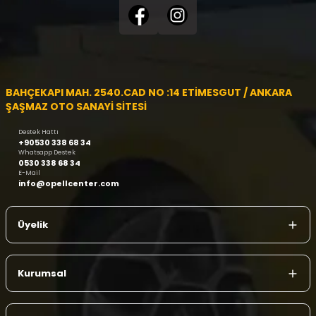
BAHÇEKAPI MAH. 2540.CAD NO :14 ETİMESGUT / ANKARA
ŞAŞMAZ OTO SANAYİ SİTESİ
Destek Hattı
+90530 338 68 34
Whatsapp Destek
0530 338 68 34
E-Mail
info@opellcenter.com
Üyelik
Kurumsal