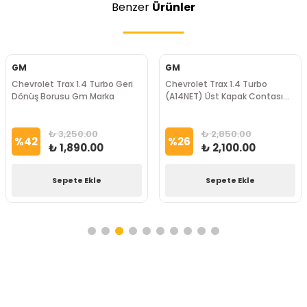
Benzer
Ürünler
GM
GM
Chevrolet Trax 1.4 Turbo Geri
Chevrolet Trax 1.4 Turbo
Dönüş Borusu Gm Marka
(A14NET) Üst Kapak Contası
Gm Marka
₺ 3,250.00
₺ 2,850.00
%
42
%
26
₺ 1,890.00
₺ 2,100.00
Sepete Ekle
Sepete Ekle