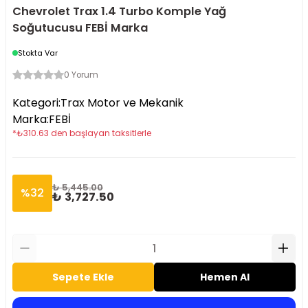
Chevrolet Trax 1.4 Turbo Komple Yağ
Soğutucusu FEBİ Marka
Stokta Var
0 Yorum
Kategori
:
Trax Motor ve Mekanik
Marka
:
FEBİ
*
₺
310.63
den başlayan taksitlerle
₺ 5,445.00
%
32
₺ 3,727.50
Sepete Ekle
Hemen Al