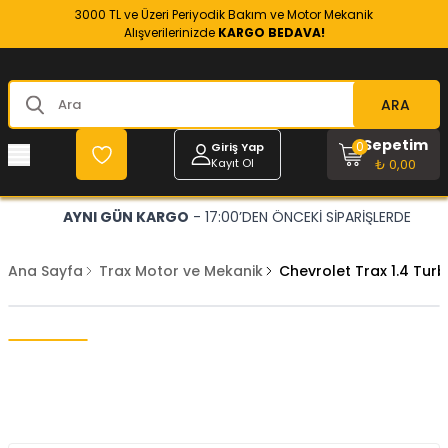
3000 TL ve Üzeri Periyodik Bakım ve Motor Mekanik
Alışverilerinizde
KARGO BEDAVA!
ARA
Sepetim
0
Giriş Yap
Kayıt Ol
₺ 0,00
AYNI GÜN KARGO
- 17:00’DEN ÖNCEKİ SİPARİŞLERDE
Ana Sayfa
Trax Motor ve Mekanik
Chevrolet Trax 1.4 Tu