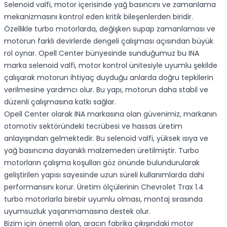
Selenoid valfi, motor içerisinde yağ basıncını ve zamanlama
mekanizmasını kontrol eden kritik bileşenlerden biridir.
Özellikle turbo motorlarda, değişken supap zamanlaması ve
motorun farklı devirlerde dengeli çalışması açısından büyük
rol oynar. Opell Center bünyesinde sunduğumuz bu INA
marka selenoid valfi, motor kontrol ünitesiyle uyumlu şekilde
çalışarak motorun ihtiyaç duyduğu anlarda doğru tepkilerin
verilmesine yardımcı olur. Bu yapı, motorun daha stabil ve
düzenli çalışmasına katkı sağlar.
Opell Center olarak INA markasına olan güvenimiz, markanın
otomotiv sektöründeki tecrübesi ve hassas üretim
anlayışından gelmektedir. Bu selenoid valfi, yüksek ısıya ve
yağ basıncına dayanıklı malzemeden üretilmiştir. Turbo
motorların çalışma koşulları göz önünde bulundurularak
geliştirilen yapısı sayesinde uzun süreli kullanımlarda dahi
performansını korur. Üretim ölçülerinin Chevrolet Trax 1.4
turbo motorlarla birebir uyumlu olması, montaj sırasında
uyumsuzluk yaşanmamasına destek olur.
Bizim için önemli olan, aracın fabrika çıkışındaki motor