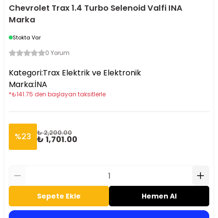
Chevrolet Trax 1.4 Turbo Selenoid Valfi INA
Marka
Stokta Var
0 Yorum
Kategori
:
Trax Elektrik ve Elektronik
Marka
:
İNA
*
₺
141.75
den başlayan taksitlerle
₺ 2,200.00
%
23
₺ 1,701.00
Sepete Ekle
Hemen Al