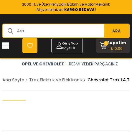
3000 TL ve Üzeri Periyodik Bakım ve Motor Mekanik
Alışverilerinizde
KARGO BEDAVA!
ARA
Sepetim
0
Giriş Yap
Kayıt Ol
₺ 0,00
OPEL VE CHEVROLET
- RESMİ YEDEK PARÇACINIZ
Ana Sayfa
Trax Elektrik ve Elektronik
Chevrolet Trax 1.4 T