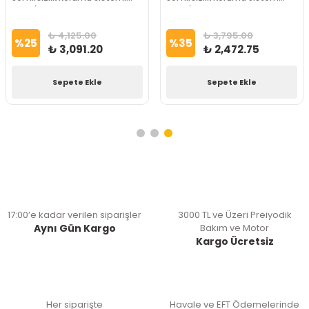
Hariç İthal Marka
Hariç İthal Marka
₺ 4,125.00
₺ 3,795.00
%
25
%
35
₺ 3,091.20
₺ 2,472.75
Sepete Ekle
Sepete Ekle
17:00’e kadar verilen siparişler
3000 TL ve Üzeri Preiyodik
Aynı Gün Kargo
Bakım ve Motor
Kargo Ücretsiz
Her siparişte
Havale ve EFT Ödemelerinde