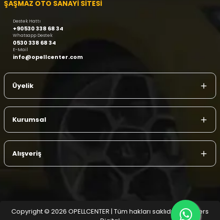
ŞAŞMAZ OTO SANAYİ SİTESİ
Destek Hattı
+90530 338 68 34
Whatsapp Destek
0530 338 68 34
E-Mail
info@opellcenter.com
Üyelik
Kurumsal
Alışveriş
Copyright © 2026 OPELLCENTER | Tüm hakları saklıdır.
| Reliefers