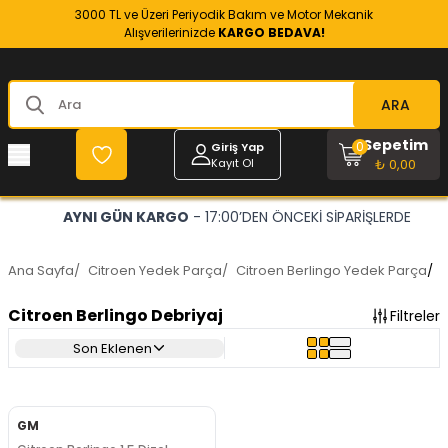
3000 TL ve Üzeri Periyodik Bakım ve Motor Mekanik
Alışverilerinizde
KARGO BEDAVA!
ARA
Sepetim
0
Giriş Yap
Kayıt Ol
₺ 0,00
AYNI GÜN KARGO
- 17:00’DEN ÖNCEKİ SİPARİŞLERDE
Ana Sayfa
/
Citroen Yedek Parça
/
Citroen Berlingo Yedek Parça
/
C
Citroen Berlingo Debriyaj
Filtreler
Son Eklenen
GM