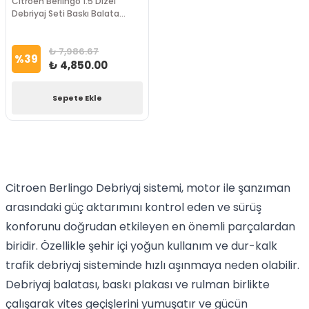
Citroen Berlingo 1.5 Dizel
Debriyaj Seti Baskı Balata
OPAR Marka
₺ 7,986.67
%
39
₺ 4,850.00
Sepete Ekle
Citroen Berlingo Debriyaj sistemi, motor ile şanzıman
arasındaki güç aktarımını kontrol eden ve sürüş
konforunu doğrudan etkileyen en önemli parçalardan
biridir. Özellikle şehir içi yoğun kullanım ve dur-kalk
trafik debriyaj sisteminde hızlı aşınmaya neden olabilir.
Debriyaj balatası, baskı plakası ve rulman birlikte
çalışarak vites geçişlerini yumuşatır ve gücün