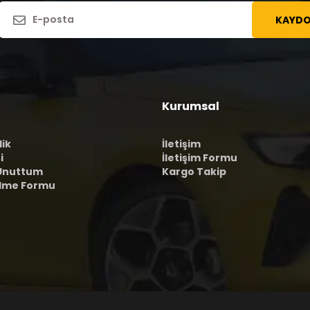
KAYDO
Kurumsal
lik
İletişim
i
İletişim Formu
 Unuttum
Kargo Takip
ilme Formu