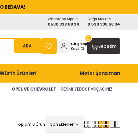
O BEDAVA!
Whatsapp Sipariş
Çağrı Merkezi
0530 338 68 34
0 530 338 68 34
0
Giriş Yap
ARA
Sepetim
Kayıt Ol
Würth Ürünleri
Motor Şanzıman
OPEL VE CHEVROLET
- RESMİ YEDEK PARÇACINIZ
Toplam 0 Ürün
Son Eklenen