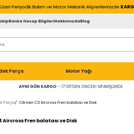
Üzeri Periyodik Bakım ve Motor Mekanik Alışverilerinizde
KARG
akip
Banka Hesap Bilgileri
Hakkımızda
Blog
dek Parça
Motor Yağı
AYNI GÜN KARGO
- 17:00’DEN ÖNCEKİ SİPARİŞLERDE
ek Parça
/
Citroen C3 Aircross Fren balatası ve Disk
 Aircross Fren balatası ve Disk