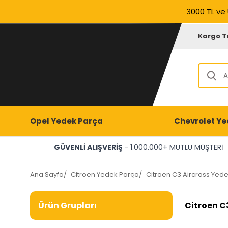
3000 TL ve 
Kargo T
Opel Yedek Parça
Chevrolet Ye
GÜVENLİ ALIŞVERİŞ
- 1.000.000+ MUTLU MÜŞTERİ
Ana Sayfa
/
Citroen Yedek Parça
/
Citroen C3 Aircross Yed
Citroen C3
Ürün Grupları