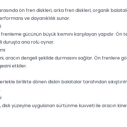
arasında ön fren diskleri, arka fren diskleri, organik balata
performans ve dayanıklılık sunar.
i
i, frenleme gücünün büyük kısmını karşılayan yapıdır. Ön t
li duruşta ana rolü oynar.
emi
mi, aracın dengeli şekilde durmasını sağlar. Ön frenlere g
sini etkiler.
erlekle birlikte dönen diskin balatalar tarafından sıkıştırı
.
i
, disk yüzeyine uygulanan sürtünme kuvveti ile aracın kinet