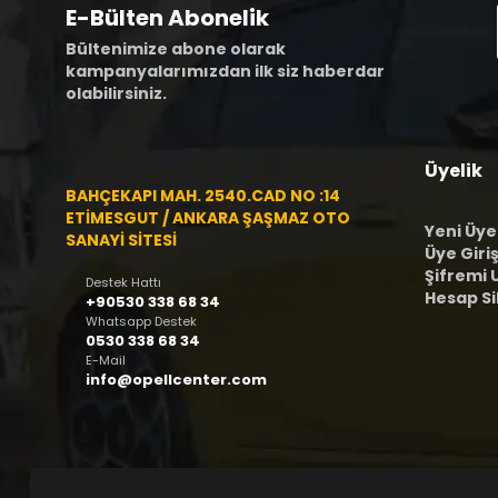
E-Bülten Abonelik
Bültenimize abone olarak
kampanyalarımızdan ilk siz haberdar
olabilirsiniz.
Üyelik
BAHÇEKAPI MAH. 2540.CAD NO :14
ETİMESGUT / ANKARA ŞAŞMAZ OTO
Yeni Üye
SANAYİ SİTESİ
Üye Giriş
Şifremi
Destek Hattı
Hesap S
+90530 338 68 34
Whatsapp Destek
0530 338 68 34
E-Mail
info@opellcenter.com