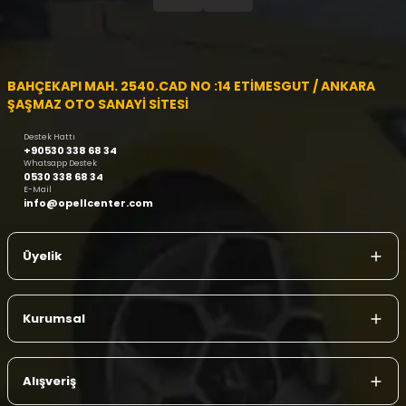
BAHÇEKAPI MAH. 2540.CAD NO :14 ETİMESGUT / ANKARA
ŞAŞMAZ OTO SANAYİ SİTESİ
Destek Hattı
+90530 338 68 34
Whatsapp Destek
0530 338 68 34
E-Mail
info@opellcenter.com
Üyelik
Kurumsal
Alışveriş