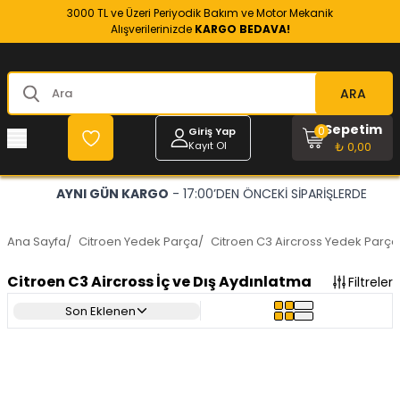
3000 TL ve Üzeri Periyodik Bakım ve Motor Mekanik
Alışverilerinizde
KARGO BEDAVA!
ARA
Sepetim
0
Giriş Yap
Kayıt Ol
₺ 0,00
AYNI GÜN KARGO
- 17:00’DEN ÖNCEKİ SİPARİŞLERDE
Ana Sayfa
/
Citroen Yedek Parça
/
Citroen C3 Aircross Yedek Parça
Citroen C3 Aircross İç ve Dış Aydınlatma
Filtreler
Son Eklenen