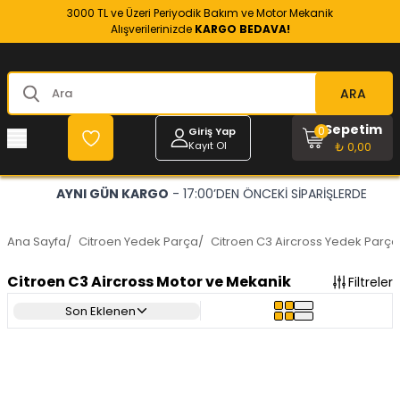
3000 TL ve Üzeri Periyodik Bakım ve Motor Mekanik
Alışverilerinizde
KARGO BEDAVA!
ARA
Sepetim
0
Giriş Yap
Kayıt Ol
₺ 0,00
AYNI GÜN KARGO
- 17:00’DEN ÖNCEKİ SİPARİŞLERDE
Ana Sayfa
/
Citroen Yedek Parça
/
Citroen C3 Aircross Yedek Parça
Citroen C3 Aircross Motor ve Mekanik
Filtreler
Son Eklenen