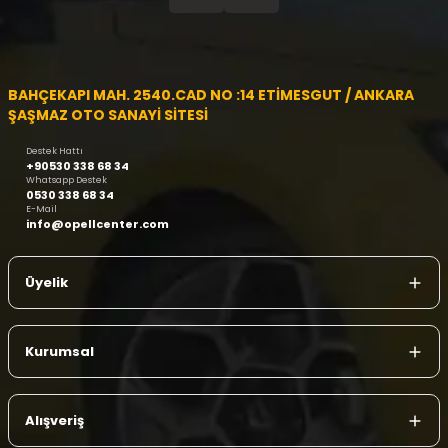
BAHÇEKAPI MAH. 2540.CAD NO :14 ETİMESGUT / ANKARA
ŞAŞMAZ OTO SANAYİ SİTESİ
Destek Hattı
+90530 338 68 34
Whatsapp Destek
0530 338 68 34
E-Mail
info@opellcenter.com
Üyelik
Kurumsal
Alışveriş