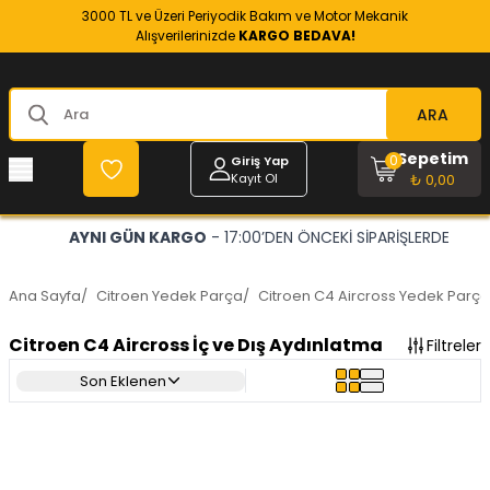
3000 TL ve Üzeri Periyodik Bakım ve Motor Mekanik
Alışverilerinizde
KARGO BEDAVA!
ARA
Sepetim
0
Giriş Yap
Kayıt Ol
₺ 0,00
AYNI GÜN KARGO
- 17:00’DEN ÖNCEKİ SİPARİŞLERDE
Ana Sayfa
/
Citroen Yedek Parça
/
Citroen C4 Aircross Yedek Parça
Citroen C4 Aircross İç ve Dış Aydınlatma
Filtreler
Son Eklenen