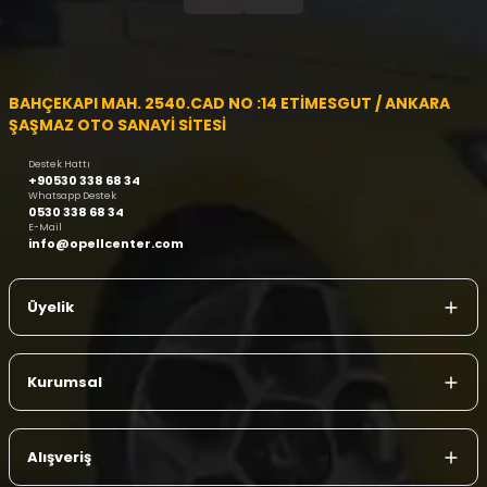
BAHÇEKAPI MAH. 2540.CAD NO :14 ETİMESGUT / ANKARA
ŞAŞMAZ OTO SANAYİ SİTESİ
Destek Hattı
+90530 338 68 34
Whatsapp Destek
0530 338 68 34
E-Mail
info@opellcenter.com
Üyelik
Kurumsal
Alışveriş