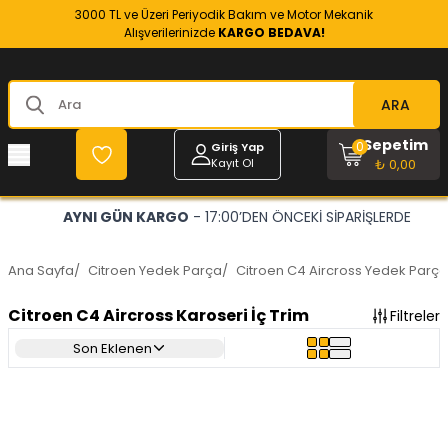
3000 TL ve Üzeri Periyodik Bakım ve Motor Mekanik
Alışverilerinizde
KARGO BEDAVA!
ARA
Sepetim
0
Giriş Yap
Kayıt Ol
₺ 0,00
AYNI GÜN KARGO
- 17:00’DEN ÖNCEKİ SİPARİŞLERDE
Ana Sayfa
/
Citroen Yedek Parça
/
Citroen C4 Aircross Yedek Parça
Citroen C4 Aircross Karoseri İç Trim
Filtreler
Son Eklenen