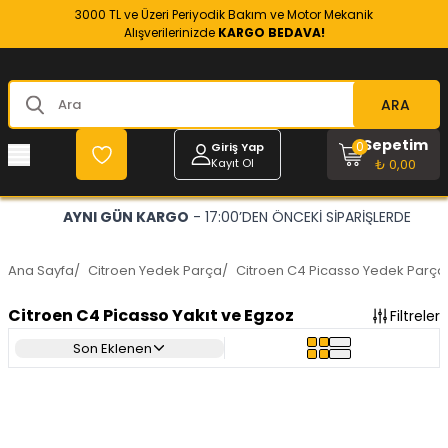
3000 TL ve Üzeri Periyodik Bakım ve Motor Mekanik
Alışverilerinizde
KARGO BEDAVA!
ARA
Sepetim
0
Giriş Yap
Kayıt Ol
₺ 0,00
AYNI GÜN KARGO
- 17:00’DEN ÖNCEKİ SİPARİŞLERDE
Ana Sayfa
/
Citroen Yedek Parça
/
Citroen C4 Picasso Yedek Parça
Citroen C4 Picasso Yakıt ve Egzoz
Filtreler
Son Eklenen