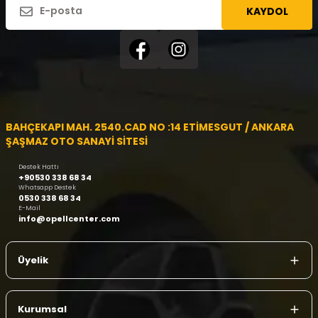
KAYDOL
BAHÇEKAPI MAH. 2540.CAD NO :14 ETİMESGUT / ANKARA
ŞAŞMAZ OTO SANAYİ SİTESİ
Destek Hattı
+90530 338 68 34
Whatsapp Destek
0530 338 68 34
E-Mail
info@opellcenter.com
Üyelik
Kurumsal