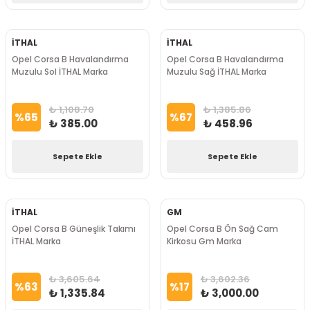
İTHAL
İTHAL
Opel Corsa B Havalandırma
Opel Corsa B Havalandırma
Muzulu Sol İTHAL Marka
Muzulu Sağ İTHAL Marka
₺ 1,108.70
₺ 1,385.86
%
65
%
67
₺ 385.00
₺ 458.96
Sepete Ekle
Sepete Ekle
İTHAL
GM
Opel Corsa B Güneşlik Takımı
Opel Corsa B Ön Sağ Cam
İTHAL Marka
Kirkosu Gm Marka
₺ 3,605.64
₺ 3,602.36
%
63
%
17
₺ 1,335.84
₺ 3,000.00