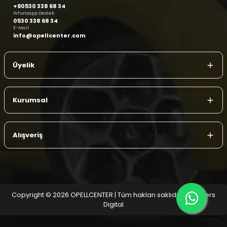
+90530 338 68 34
Whatsapp Destek
0530 338 68 34
E-Mail
info@opellcenter.com
Üyelik
Kurumsal
Alışveriş
Copyright © 2026 OPELLCENTER | Tüm hakları saklıdır.
| Reliefers
Digital