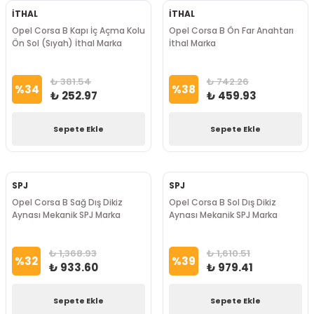
İTHAL
İTHAL
Opel Corsa B Kapı İç Açma Kolu
Opel Corsa B Ön Far Anahtarı
Ön Sol (Sıyah) İthal Marka
İthal Marka
₺ 381.54
₺ 742.26
%
34
%
38
₺ 252.97
₺ 459.93
Sepete Ekle
Sepete Ekle
SPJ
SPJ
Opel Corsa B Sağ Dış Dikiz
Opel Corsa B Sol Dış Dikiz
Aynası Mekanik SPJ Marka
Aynası Mekanik SPJ Marka
₺ 1,368.93
₺ 1,610.51
%
32
%
39
₺ 933.60
₺ 979.41
Sepete Ekle
Sepete Ekle