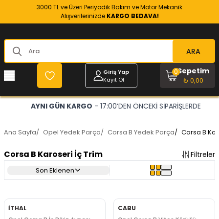
3000 TL ve Üzeri Periyodik Bakım ve Motor Mekanik
Alışverilerinizde
KARGO BEDAVA!
ARA
Sepetim
0
Giriş Yap
Kayıt Ol
₺ 0,00
OPEL VE CHEVROLET
- RESMİ YEDEK PARÇACINIZ
Ana Sayfa
/
Opel Yedek Parça
/
Corsa B Yedek Parça
/
Corsa B Karo
Corsa B Karoseri İç Trim
Filtreler
Son Eklenen
İTHAL
CABU