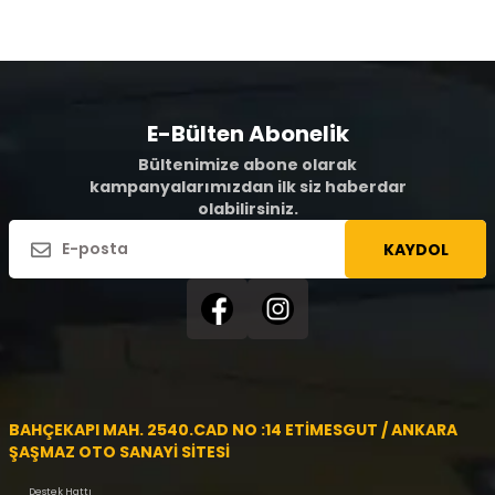
E-Bülten Abonelik
Bültenimize abone olarak
kampanyalarımızdan ilk siz haberdar
olabilirsiniz.
KAYDOL
BAHÇEKAPI MAH. 2540.CAD NO :14 ETİMESGUT / ANKARA
ŞAŞMAZ OTO SANAYİ SİTESİ
Destek Hattı