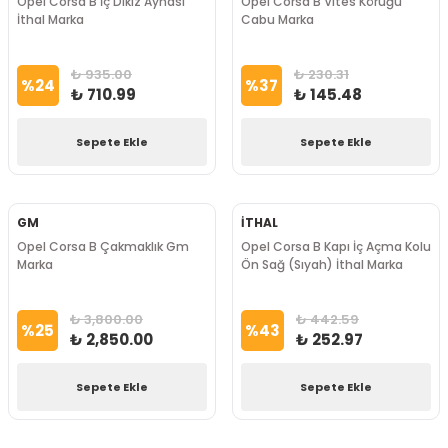
Opel Corsa B İç Dikiz Aynası
Opel Corsa B Vites Körüğü
İthal Marka
Cabu Marka
₺ 935.00
₺ 230.31
%
24
%
37
₺ 710.99
₺ 145.48
Sepete Ekle
Sepete Ekle
GM
İTHAL
Opel Corsa B Çakmaklık Gm
Opel Corsa B Kapı İç Açma Kolu
Marka
Ön Sağ (Sıyah) İthal Marka
₺ 3,800.00
₺ 442.59
%
25
%
43
₺ 2,850.00
₺ 252.97
Sepete Ekle
Sepete Ekle