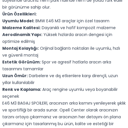
sayesinde aracınız hem park halinde hem de yolda fark edilir
bir görünüme sahip olur.
Ürün Özellikleri:
Uyumlu Model:
BMW E46 M3 araçlar için özel tasarım
Malzeme Kalitesi:
Dayanıklı ve hafif kompozit malzeme
Aerodinamik Yapı:
Yüksek hızlarda aracın dengesi için
optimize edilmiş
Montaj Kolaylığı:
Orijinal bağlantı noktaları ile uyumlu, hızlı
ve güvenli montaj
Estetik Görünüm:
Spor ve agresif hatlarla aracın arka
tasarımını tamamlar
Uzun Ömür:
Darbelere ve dış etkenlere karşı dirençli, uzun
yıllar kullanılabilir
Renk ve Kaplama:
Araç rengine uyumlu veya boyanabilir
seçenek
E46 M3 BAGAJ SPOİLERİ, aracınızın arka kısmını yenileyerek şıklık
ve sportifliği bir arada sunar. Opell Center olarak aracınızın
tarzını ortaya çıkarmanız ve aracınızın her detayını ön plana
çıkarmanız için tasarlanmış bu ürün, kalite ve estetiği bir