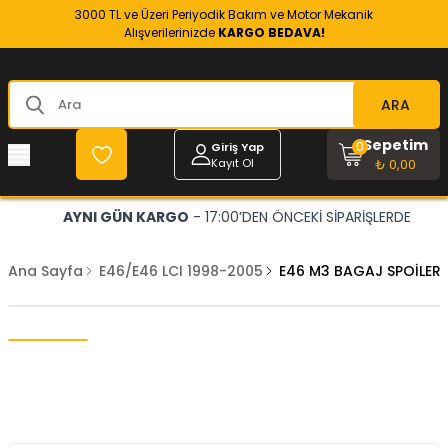
3000 TL ve Üzeri Periyodik Bakım ve Motor Mekanik
Alışverilerinizde
KARGO BEDAVA!
ARA
Sepetim
0
Giriş Yap
Kayıt Ol
₺ 0,00
AYNI GÜN KARGO
- 17:00’DEN ÖNCEKİ SİPARİŞLERDE
Ana Sayfa
E46/E46 LCI 1998-2005
E46 M3 BAGAJ SPOİLERİ