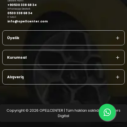
Destek Hattı
+90530 338 68 34
Whatsapp Destek
0530 338 68 34
E-Mail
info@opellcenter.com
Üyelik
Kurumsal
Alışveriş
Copyright © 2026 OPELLCENTER | Tüm hakları saklıdır.
| Reliefers
Digital