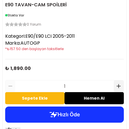
E90 TAVAN-CAM SPOİLERİ
Stokta Var
0 Yorum
Kategori
:
E90/E90 LCI 2005-2011
Marka
:
AUTOGP
*
₺
157.50
den başlayan taksitlerle
₺ 1,890.00
Sepete Ekle
Hemen Al