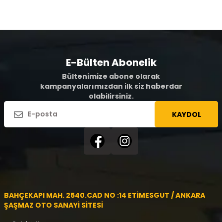
E-Bülten Abonelik
Bültenimize abone olarak
kampanyalarımızdan ilk siz haberdar
olabilirsiniz.
KAYDOL
BAHÇEKAPI MAH. 2540.CAD NO :14 ETİMESGUT / ANKARA
ŞAŞMAZ OTO SANAYİ SİTESİ