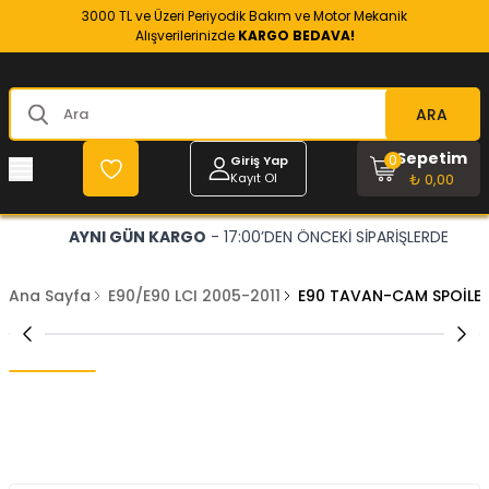
3000 TL ve Üzeri Periyodik Bakım ve Motor Mekanik
Alışverilerinizde
KARGO BEDAVA!
ARA
Sepetim
0
Giriş Yap
Kayıt Ol
₺ 0,00
AYNI GÜN KARGO
- 17:00’DEN ÖNCEKİ SİPARİŞLERDE
Ana Sayfa
E90/E90 LCI 2005-2011
E90 TAVAN-CAM SPOİLER