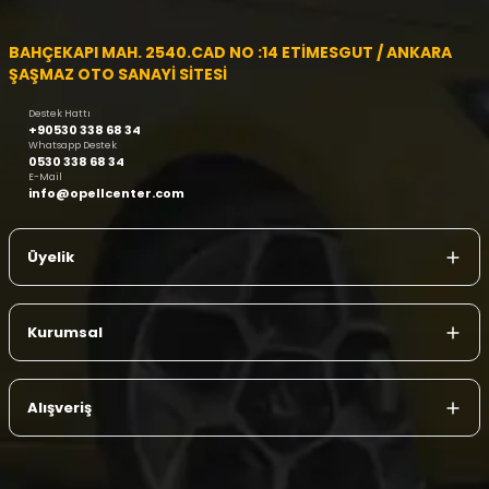
BAHÇEKAPI MAH. 2540.CAD NO :14 ETİMESGUT / ANKARA
ŞAŞMAZ OTO SANAYİ SİTESİ
Destek Hattı
+90530 338 68 34
Whatsapp Destek
0530 338 68 34
E-Mail
info@opellcenter.com
Üyelik
Kurumsal
Alışveriş