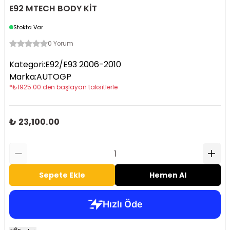
E92 MTECH BODY KİT
Stokta Var
0 Yorum
Kategori
:
E92/E93 2006-2010
Marka
:
AUTOGP
*
₺
1925.00
den başlayan taksitlerle
₺ 23,100.00
Sepete Ekle
Hemen Al