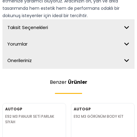
etmenize yardımcı oluyoruz. Aracınızın ön, yan ve arka
tasarımında hem estetik hem de performans odaklı bir
dokunuş isteyenler için ideal bir tercihtir.
Taksit Seçenekleri
Yorumlar
Önerileriniz
Benzer
Ürünler
AUTOGP
AUTOGP
E92 M3 PANJUR SETİ PARLAK
E92 M3 GÖRÜNÜM BODY KİT
SİYAH