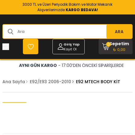
3000 TL ve Üzeri Periyodik Bakım ve Motor Mekanik
Alışverilerinizde
KARGO BEDAVA!
ARA
Sepetim
0
Giriş Yap
Kayıt Ol
₺ 0,00
AYNI GÜN KARGO
- 17:00’DEN ÖNCEKİ SİPARİŞLERDE
Ana Sayfa
E92/E93 2006-2010
E92 MTECH BODY KİT