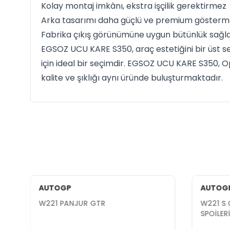
Kolay montaj imkânı, ekstra işçilik gerektirmez
Arka tasarımı daha güçlü ve premium gösterme 
Fabrika çıkış görünümüne uygun bütünlük sağl
EGSOZ UCU KARE S350, araç estetiğini bir üst se
için ideal bir seçimdir. EGSOZ UCU KARE S350, 
kalite ve şıklığı aynı üründe buluşturmaktadır.
AUTOGP
AUTOG
T
W221 PANJUR GTR
W221 S 
SPOİLER