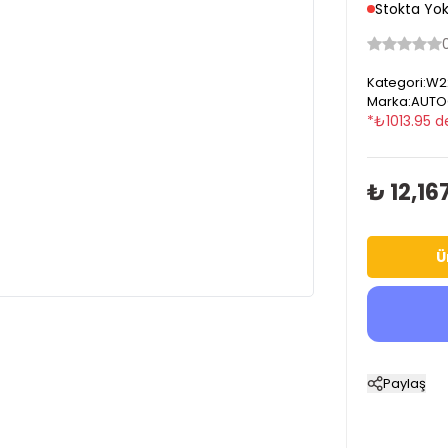
Stokta Yo
Kategori
:
W22
Marka
:
AUTO
*
₺
1013.95
d
₺ 12,16
Ü
Paylaş