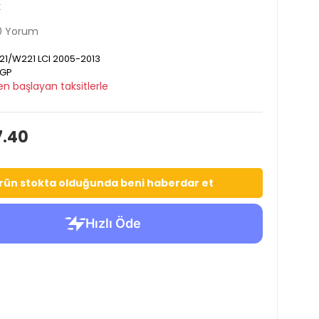
k
0 Yorum
1/W221 LCI 2005-2013
GP
en başlayan taksitlerle
7.40
rün stokta olduğunda beni haberdar et