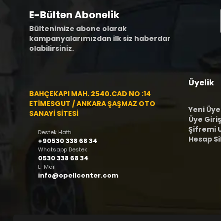
E-Bülten Abonelik
Bültenimize abone olarak
kampanyalarımızdan ilk siz haberdar
olabilirsiniz.
Üyelik
BAHÇEKAPI MAH. 2540.CAD NO :14
ETİMESGUT / ANKARA ŞAŞMAZ OTO
Yeni Üye
SANAYİ SİTESİ
Üye Giriş
Şifremi
Destek Hattı
Hesap S
+90530 338 68 34
Whatsapp Destek
0530 338 68 34
E-Mail
info@opellcenter.com