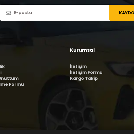
KAYDO
Kurumsal
lik
İletişim
i
İletişim Formu
 Unuttum
Kargo Takip
ilme Formu