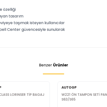
özelliği
ayan tasarım
viyeye taşımak isteyen kullanıcılar
Opell Center güvencesiyle sunularak
Benzer
Ürünler
P
AUTOGP
CLASS LORINSER TİP BAGAJ
W221 ÖN TAMPON SETİ PA
İ
S63/S65