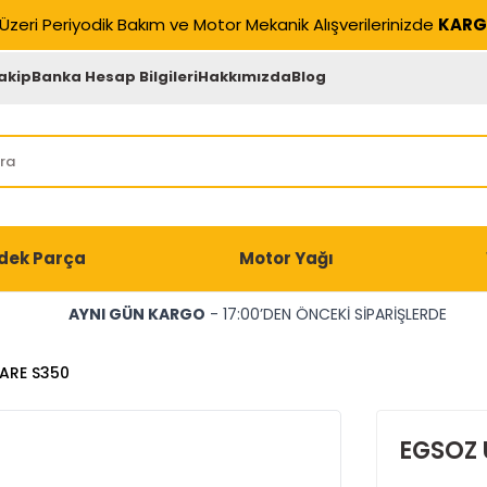
Üzeri Periyodik Bakım ve Motor Mekanik Alışverilerinizde
KARG
akip
Banka Hesap Bilgileri
Hakkımızda
Blog
dek Parça
Motor Yağı
AYNI GÜN KARGO
- 17:00’DEN ÖNCEKİ SİPARİŞLERDE
ARE S350
EGSOZ 