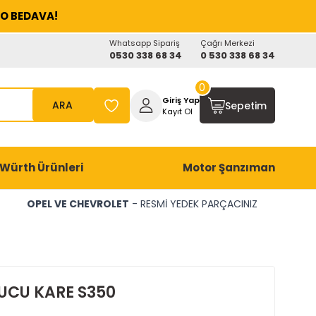
O BEDAVA!
Whatsapp Sipariş
Çağrı Merkezi
0530 338 68 34
0 530 338 68 34
0
Giriş Yap
ARA
Sepetim
Kayıt Ol
Würth Ürünleri
Motor Şanzıman
OPEL VE CHEVROLET
- RESMİ YEDEK PARÇACINIZ
UCU KARE S350