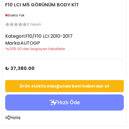
F10 LCI M5 GÖRÜNÜM BODY KİT
Stokta Yok
0 Yorum
Kategori
:
F10/F10 LCI 2010-2017
Marka
:
AUTOGP
*
₺
3115.00
den başlayan taksitlerle
₺ 37,380.00
Ürün stokta olduğunda beni haberdar et
Paylaş