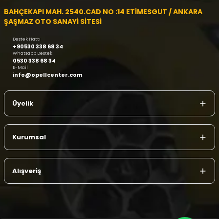
BAHÇEKAPI MAH. 2540.CAD NO :14 ETİMESGUT / ANKARA
ŞAŞMAZ OTO SANAYİ SİTESİ
Destek Hattı
+90530 338 68 34
Whatsapp Destek
0530 338 68 34
E-Mail
info@opellcenter.com
Üyelik
Kurumsal
Alışveriş