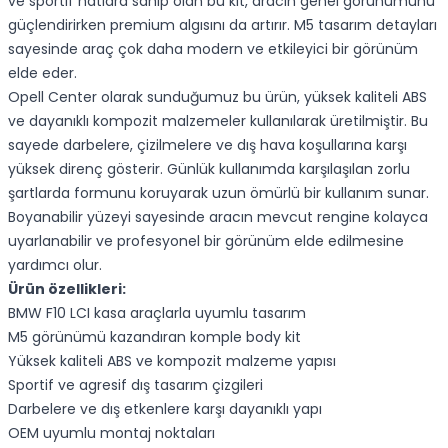
ve sportif hatlara sahip olan bu kit, aracın genel görünümünü
güçlendirirken premium algısını da artırır. M5 tasarım detayları
sayesinde araç çok daha modern ve etkileyici bir görünüm
elde eder.
Opell Center olarak sunduğumuz bu ürün, yüksek kaliteli ABS
ve dayanıklı kompozit malzemeler kullanılarak üretilmiştir. Bu
sayede darbelere, çizilmelere ve dış hava koşullarına karşı
yüksek direnç gösterir. Günlük kullanımda karşılaşılan zorlu
şartlarda formunu koruyarak uzun ömürlü bir kullanım sunar.
Boyanabilir yüzeyi sayesinde aracın mevcut rengine kolayca
uyarlanabilir ve profesyonel bir görünüm elde edilmesine
yardımcı olur.
Ürün özellikleri:
BMW F10 LCI kasa araçlarla uyumlu tasarım
M5 görünümü kazandıran komple body kit
Yüksek kaliteli ABS ve kompozit malzeme yapısı
Sportif ve agresif dış tasarım çizgileri
Darbelere ve dış etkenlere karşı dayanıklı yapı
OEM uyumlu montaj noktaları