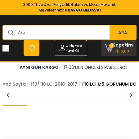
3000 TL ve Üzeri Periyodik Bakım ve Motor Mekanik
Alışverilerinizde
KARGO BEDAVA!
ARA
Sepetim
0
Giriş Yap
Kayıt Ol
₺ 0,00
AYNI GÜN KARGO
- 17:00’DEN ÖNCEKİ SİPARİŞLERDE
Ana Sayfa
F10/F10 LCI 2010-2017
F10 LCI M5 GÖRÜNÜM BOD