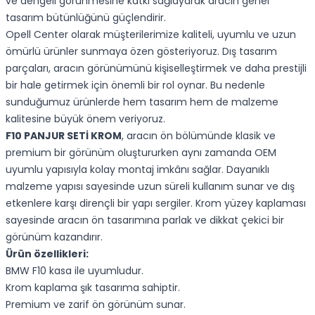
ve dengeli görünmesine katkı sağlayarak aracın genel
tasarım bütünlüğünü güçlendirir.
Opell Center olarak müşterilerimize kaliteli, uyumlu ve uzun
ömürlü ürünler sunmaya özen gösteriyoruz. Dış tasarım
parçaları, aracın görünümünü kişiselleştirmek ve daha prestijli
bir hale getirmek için önemli bir rol oynar. Bu nedenle
sunduğumuz ürünlerde hem tasarım hem de malzeme
kalitesine büyük önem veriyoruz.
F10 PANJUR SETİ KROM
, aracın ön bölümünde klasik ve
premium bir görünüm oluştururken aynı zamanda OEM
uyumlu yapısıyla kolay montaj imkânı sağlar. Dayanıklı
malzeme yapısı sayesinde uzun süreli kullanım sunar ve dış
etkenlere karşı dirençli bir yapı sergiler. Krom yüzey kaplaması
sayesinde aracın ön tasarımına parlak ve dikkat çekici bir
görünüm kazandırır.
Ürün özellikleri:
BMW F10 kasa ile uyumludur.
Krom kaplama şık tasarıma sahiptir.
Premium ve zarif ön görünüm sunar.