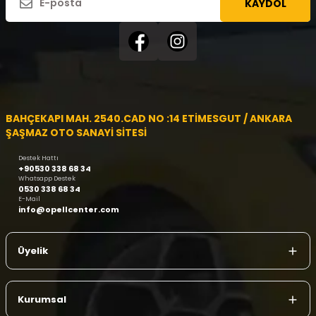
KAYDOL
BAHÇEKAPI MAH. 2540.CAD NO :14 ETİMESGUT / ANKARA
ŞAŞMAZ OTO SANAYİ SİTESİ
Destek Hattı
+90530 338 68 34
Whatsapp Destek
0530 338 68 34
E-Mail
info@opellcenter.com
Üyelik
Kurumsal