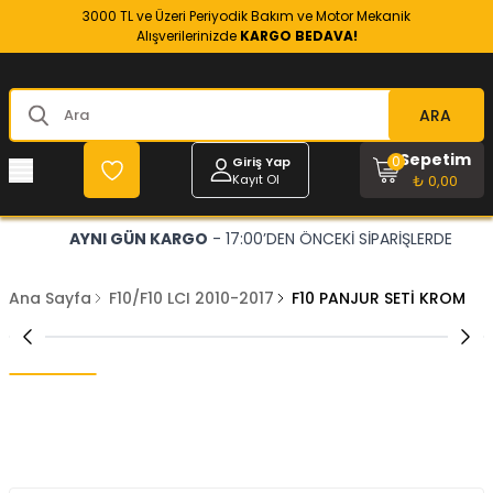
3000 TL ve Üzeri Periyodik Bakım ve Motor Mekanik
Alışverilerinizde
KARGO BEDAVA!
ARA
Sepetim
0
Giriş Yap
Kayıt Ol
₺ 0,00
AYNI GÜN KARGO
- 17:00’DEN ÖNCEKİ SİPARİŞLERDE
Ana Sayfa
F10/F10 LCI 2010-2017
F10 PANJUR SETİ KROM