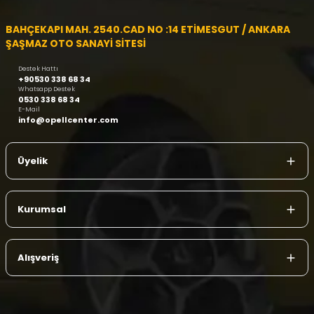
BAHÇEKAPI MAH. 2540.CAD NO :14 ETİMESGUT / ANKARA
ŞAŞMAZ OTO SANAYİ SİTESİ
Destek Hattı
+90530 338 68 34
Whatsapp Destek
0530 338 68 34
E-Mail
info@opellcenter.com
Üyelik
Kurumsal
Alışveriş