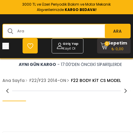
3000 TL ve Üzeri Periyodik Bakım ve Motor Mekanik
Alışverilerinizde
KARGO BEDAVA!
ARA
Sepetim
0
Giriş Yap
Kayıt Ol
₺ 0,00
AYNI GÜN KARGO
- 17:00’DEN ÖNCEKİ SİPARİŞLERDE
Ana Sayfa
F22/F23 2014-ON
F22 BODY KİT CS MODEL