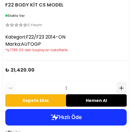
F22 BODY KİT CS MODEL
Stokta Var
0 Yorum
Kategori
:
F22/F23 2014-ON
Marka
:
AUTOGP
*
₺
1785.00
den başlayan taksitlerle
₺ 21,420.00
Sepete Ekle
Hemen Al