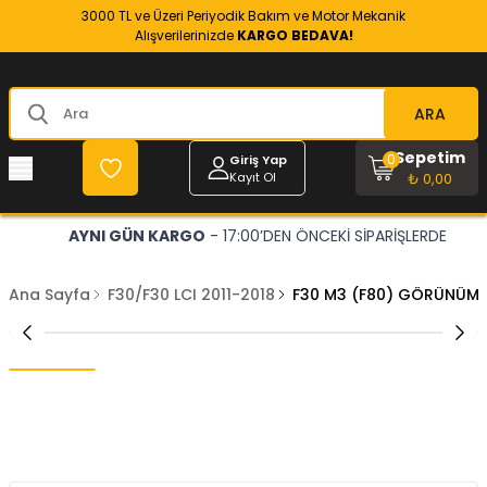
3000 TL ve Üzeri Periyodik Bakım ve Motor Mekanik
Alışverilerinizde
KARGO BEDAVA!
ARA
Sepetim
0
Giriş Yap
Kayıt Ol
₺ 0,00
AYNI GÜN KARGO
- 17:00’DEN ÖNCEKİ SİPARİŞLERDE
Ana Sayfa
F30/F30 LCI 2011-2018
F30 M3 (F80) GÖRÜNÜM 