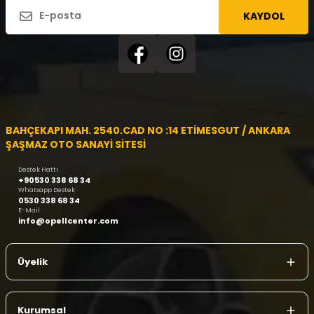
KAYDOL
BAHÇEKAPI MAH. 2540.CAD NO :14 ETİMESGUT / ANKARA
ŞAŞMAZ OTO SANAYİ SİTESİ
Destek Hattı
+90530 338 68 34
Whatsapp Destek
0530 338 68 34
E-Mail
info@opellcenter.com
Üyelik
Kurumsal