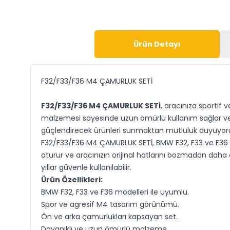
Ürün Detayı
F32/F33/F36 M4 ÇAMURLUK SETİ
F32/F33/F36 M4 ÇAMURLUK SETİ
, aracınıza sportif
malzemesi sayesinde uzun ömürlü kullanım sağlar ve ar
güçlendirecek ürünleri sunmaktan mutluluk duyuyor
F32/F33/F36 M4 ÇAMURLUK SETİ, BMW F32, F33 ve F36 m
oturur ve aracınızın orijinal hatlarını bozmadan daha a
yıllar güvenle kullanılabilir.
Ürün Özellikleri:
BMW F32, F33 ve F36 modelleri ile uyumlu.
Spor ve agresif M4 tasarım görünümü.
Ön ve arka çamurlukları kapsayan set.
Dayanıklı ve uzun ömürlü malzeme.