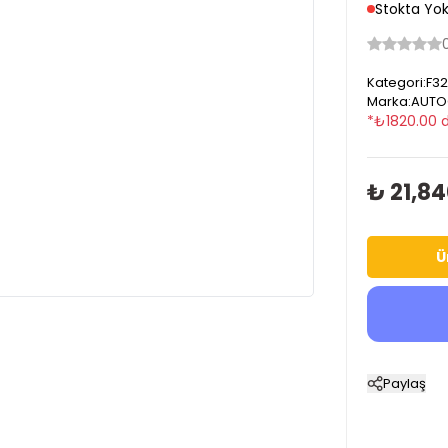
Stokta Yo
Kategori
:
F32
Marka
:
AUTO
*
₺
1820.00
d
₺ 21,8
Ü
Paylaş