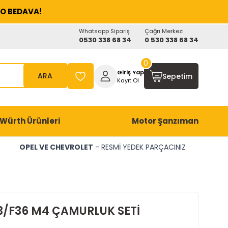
O BEDAVA!
Whatsapp Sipariş
Çağrı Merkezi
0530 338 68 34
0 530 338 68 34
0
Giriş Yap
ARA
Sepetim
Kayıt Ol
Würth Ürünleri
Motor Şanzıman
OPEL VE CHEVROLET
- RESMİ YEDEK PARÇACINIZ
3/F36 M4 ÇAMURLUK SETİ