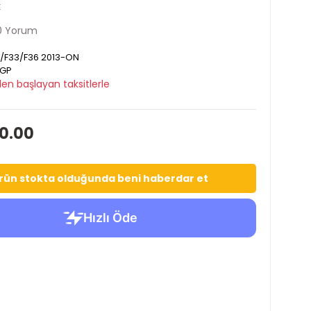
k
0 Yorum
/F33/F36 2013-ON
GP
en başlayan taksitlerle
40.00
rün stokta olduğunda beni haberdar et