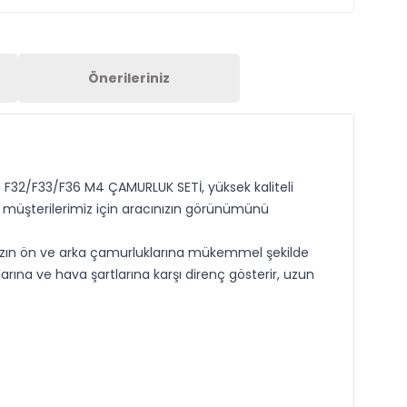
Önerileriniz
r. F32/F33/F36 M4 ÇAMURLUK SETİ, yüksek kaliteli
li müşterilerimiz için aracınızın görünümünü
nızın ön ve arka çamurluklarına mükemmel şekilde
larına ve hava şartlarına karşı direnç gösterir, uzun