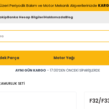
Üzeri Periyodik Bakım ve Motor Mekanik Alışverilerinizde
KARG
akip
Banka Hesap Bilgileri
Hakkımızda
Blog
dek Parça
Motor Yağı
AYNI GÜN KARGO
- 17:00’DEN ÖNCEKİ SİPARİŞLERDE
ÇAMURLUK SETİ
F32/F3