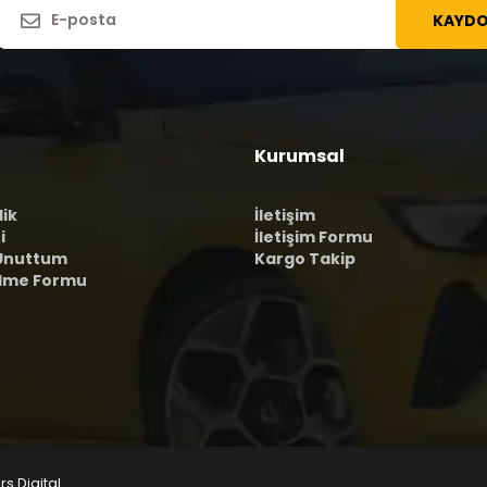
KAYDO
Kurumsal
lik
İletişim
i
İletişim Formu
 Unuttum
Kargo Takip
ilme Formu
rs Digital