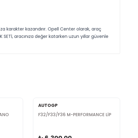
karakter kazandırır. Opell Center olarak, araç
K SETİ, aracınıza değer katarken uzun yıllar güvenle
AUTOGP
İANO
F32/F33/F36 M-PERFORMANCE LİP
F