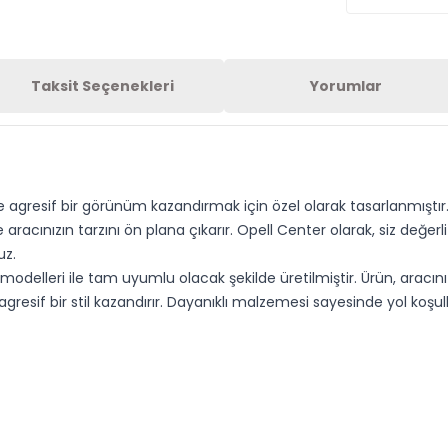
Taksit Seçenekleri
Yorumlar
 ve agresif bir görünüm kazandırmak için özel olarak tasarlanmıştı
acınızın tarzını ön plana çıkarır. Opell Center olarak, siz değer
uz.
odelleri ile tam uyumlu olacak şekilde üretilmiştir. Ürün, aracı
gresif bir stil kazandırır. Dayanıklı malzemesi sayesinde yol koşul