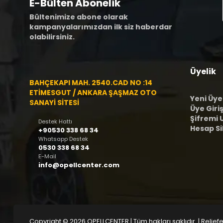
E-Bülten Abonelik
Bültenimize abone olarak
kampanyalarımızdan ilk siz haberdar
olabilirsiniz.
Üyelik
BAHÇEKAPI MAH. 2540.CAD NO :14
ETİMESGUT / ANKARA ŞAŞMAZ OTO
Yeni Üye
SANAYİ SİTESİ
Üye Giriş
Şifremi
Destek Hattı
Hesap S
+90530 338 68 34
Whatsapp Destek
0530 338 68 34
E-Mail
info@opellcenter.com
Copyright © 2026 OPELLCENTER | Tüm hakları saklıdır.
| Reliefe