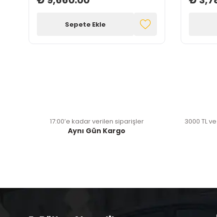
₺ 9,660.00
₺ 3,7
Sepete Ekle
17:00’e kadar verilen siparişler
3000 TL ve
Aynı Gün Kargo