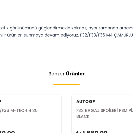
etik görünümünü güçlendirmekle kalmaz, aynı zamanda aracınıza 
güvenilir ürünleri sunmaya devam ediyoruz. F32/F33/F36 M4 ÇAMURLU
Benzer
Ürünler
P
AUTOGP
/F36 M-TECH 4.35
F32 BAGAJ SPOİLERİ PSM P
R
BLACK