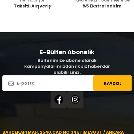
Her siparişte
Havale ve EFT Ödemelerinde
Taksitli Alışveriş
%5 Ekstra İndirim
E-Bülten Abonelik
Bültenimize abone olarak
kampanyalarımızdan ilk siz haberdar
olabilirsiniz.
KAYDOL
BAHÇEKAPI MAH. 2540.CAD NO :14 ETİMESGUT / ANKARA