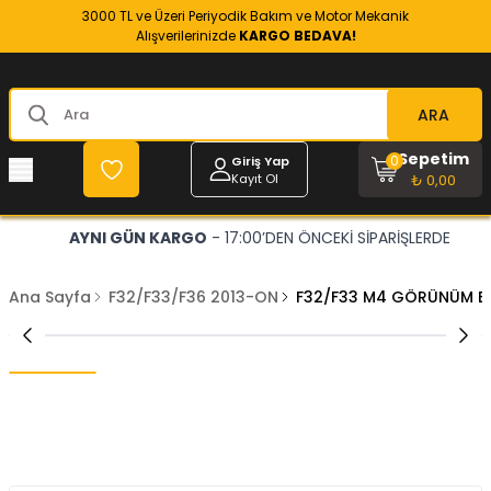
3000 TL ve Üzeri Periyodik Bakım ve Motor Mekanik
Alışverilerinizde
KARGO BEDAVA!
ARA
Sepetim
0
Giriş Yap
Kayıt Ol
₺ 0,00
AYNI GÜN KARGO
- 17:00’DEN ÖNCEKİ SİPARİŞLERDE
Ana Sayfa
F32/F33/F36 2013-ON
F32/F33 M4 GÖRÜNÜM B