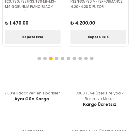
F20/F30/F32/F33/F36 M1-M3-
F32/F33/F36 M-PERFORMANCE
M4 GÖRÜNÜM PİANO BLACK
4.20-4.28 DİFÜZÖR
AYNA KAPAĞI
₺ 1,470.00
₺ 4,200.00
Sepete Ekle
Sepete Ekle
17:00’e kadar verilen siparişler
3000 TL ve Üzeri Preiyodik
Aynı Gün Kargo
Bakım ve Motor
Kargo Ücretsiz