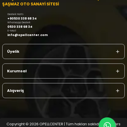
ŞAŞMAZ OTO SANAYİ SİTESİ
Destek Hattı
+90530 338 68 34
Whatsapp Destek
0530 338 68 34
E-Mail
info@opellcenter.com
Üyelik
Kurumsal
Alışveriş
Copyright © 2026 OPELLCENTER | Tüm hakları saklıdır.
| Reliefers