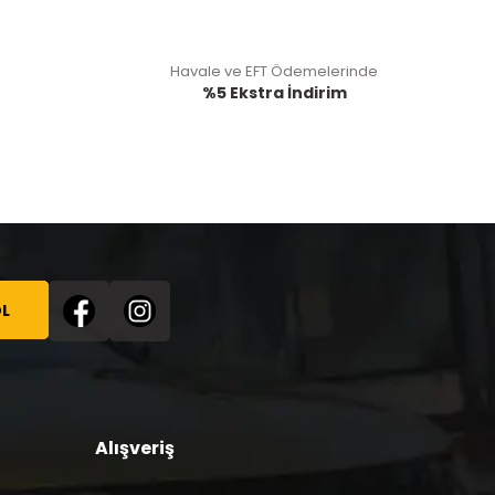
Havale ve EFT Ödemelerinde
%5 Ekstra İndirim
L
Alışveriş