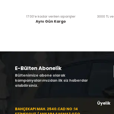
17:00’e kadar verilen siparişler
3000 TL ve
Aynı Gün Kargo
E-Bülten Abonelik
Bültenimize abone olarak
kampanyalarımızdan ilk siz haberdar
olabilirsiniz.
Üyelik
BAHÇEKAPI MAH. 2540.CAD NO :14