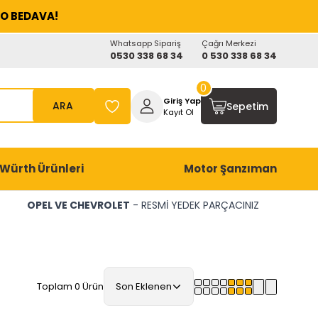
O BEDAVA!
Whatsapp Sipariş
Çağrı Merkezi
0530 338 68 34
0 530 338 68 34
0
Giriş Yap
ARA
Sepetim
Kayıt Ol
Würth Ürünleri
Motor Şanzıman
OPEL VE CHEVROLET
- RESMİ YEDEK PARÇACINIZ
Toplam 0 Ürün
Son Eklenen