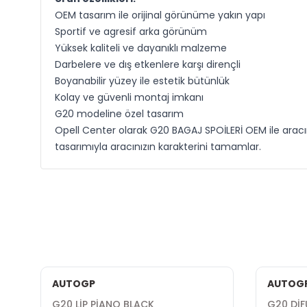
OEM tasarım ile orijinal görünüme yakın yapı
Sportif ve agresif arka görünüm
Yüksek kaliteli ve dayanıklı malzeme
Darbelere ve dış etkenlere karşı dirençli
Boyanabilir yüzey ile estetik bütünlük
Kolay ve güvenli montaj imkanı
G20 modeline özel tasarım
Opell Center olarak G20 BAGAJ SPOİLERİ OEM ile aracın
tasarımıyla aracınızın karakterini tamamlar.
AUTOGP
AUTOG
G20 LİP PİANO BLACK
G20 DİF