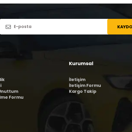
KAYDO
Kurumsal
lik
İletişim
i
İletişim Formu
 Unuttum
Kargo Takip
ilme Formu