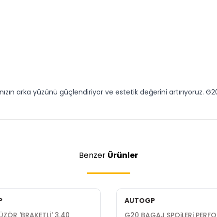
ızın arka yüzünü güçlendiriyor ve estetik değerini artırıyoruz. G2
Benzer
Ürünler
P
AUTOGP
ÜZÖR 'BRAKETLİ' 3.40
G20 BAGAJ SPOiLERi PERF