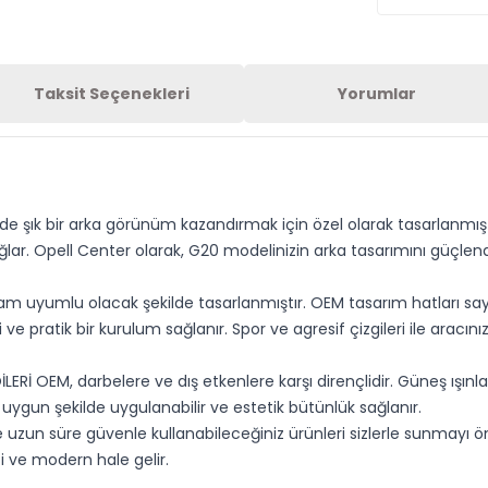
Taksit Seçenekleri
Yorumlar
 şık bir arka görünüm kazandırmak için özel olarak tasarlanmıştı
ar. Opell Center olarak, G20 modelinizin arka tasarımını güçlen
 uyumlu olacak şekilde tasarlanmıştır. OEM tasarım hatları sayes
ve pratik bir kurulum sağlanır. Spor ve agresif çizgileri ile arac
İLERİ OEM, darbelere ve dış etkenlere karşı dirençlidir. Güneş ışın
 uygun şekilde uygulanabilir ve estetik bütünlük sağlanır.
 uzun süre güvenle kullanabileceğiniz ürünleri sizlerle sunmayı önc
i ve modern hale gelir.