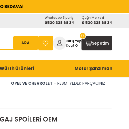
O BEDAVA!
Whatsapp Sipariş
Çağrı Merkezi
0530 338 68 34
0 530 338 68 34
0
Giriş Yap
ARA
Sepetim
Kayıt Ol
Würth Ürünleri
Motor Şanzıman
OPEL VE CHEVROLET
- RESMİ YEDEK PARÇACINIZ
GAJ SPOiLERi OEM