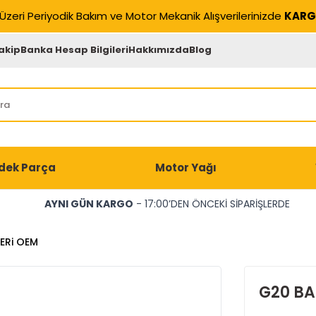
Üzeri Periyodik Bakım ve Motor Mekanik Alışverilerinizde
KARG
akip
Banka Hesap Bilgileri
Hakkımızda
Blog
dek Parça
Motor Yağı
AYNI GÜN KARGO
- 17:00’DEN ÖNCEKİ SİPARİŞLERDE
ERi OEM
G20 BA