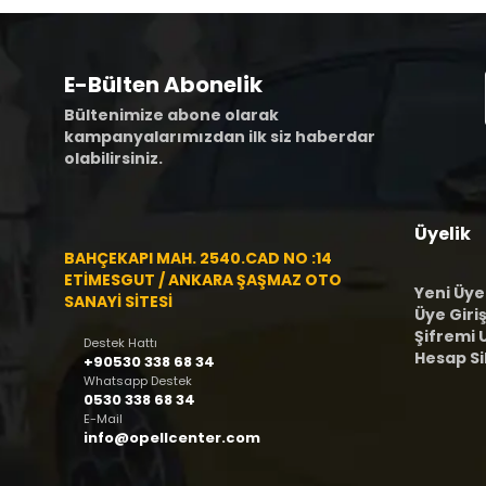
E-Bülten Abonelik
Bültenimize abone olarak
kampanyalarımızdan ilk siz haberdar
olabilirsiniz.
Üyelik
BAHÇEKAPI MAH. 2540.CAD NO :14
ETİMESGUT / ANKARA ŞAŞMAZ OTO
Yeni Üye
SANAYİ SİTESİ
Üye Giriş
Şifremi
Destek Hattı
Hesap S
+90530 338 68 34
Whatsapp Destek
0530 338 68 34
E-Mail
info@opellcenter.com