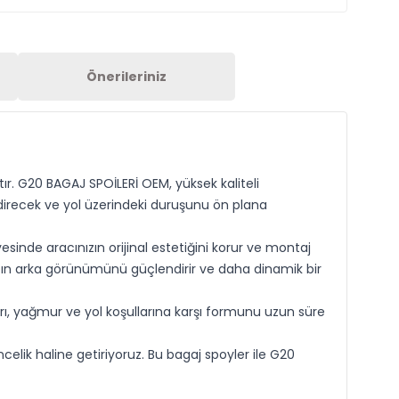
Önerileriniz
r. G20 BAGAJ SPOİLERİ OEM, yüksek kaliteli
direcek ve yol üzerindeki duruşunu ön plana
inde aracınızın orijinal estetiğini korur ve montaj
ınızın arka görünümünü güçlendirir ve daha dinamik bir
ları, yağmur ve yol koşullarına karşı formunu uzun süre
elik haline getiriyoruz. Bu bagaj spoyler ile G20