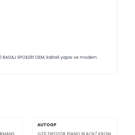
0 BAGAJ SPOİLERİ OEM, kaliteli yapısı ve modern
AUTOGP
ORMANS
G20 DİFÜZÖR PİANO BLACK/ KROM
G