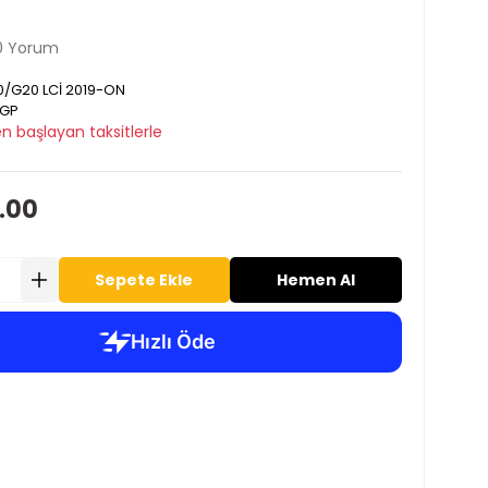
0 Yorum
/G20 LCİ 2019-ON
GP
n başlayan taksitlerle
.00
Sepete Ekle
Hemen Al