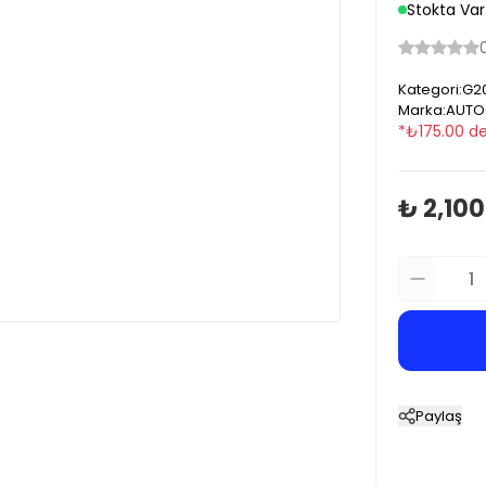
Stokta Var
Kategori
:
G20
Marka
:
AUTO
*
₺
175.00
de
₺ 2,100
Paylaş