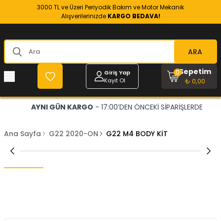
3000 TL ve Üzeri Periyodik Bakım ve Motor Mekanik
Alışverilerinizde
KARGO BEDAVA!
ARA
Sepetim
0
Giriş Yap
Kayıt Ol
₺ 0,00
AYNI GÜN KARGO
- 17:00’DEN ÖNCEKİ SİPARİŞLERDE
Ana Sayfa
G22 2020-ON
G22 M4 BODY KİT