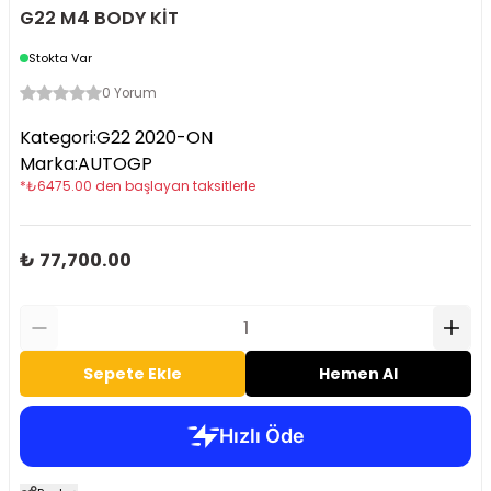
G22 M4 BODY KİT
Stokta Var
0 Yorum
Kategori
:
G22 2020-ON
Marka
:
AUTOGP
*
₺
6475.00
den başlayan taksitlerle
₺ 77,700.00
Sepete Ekle
Hemen Al