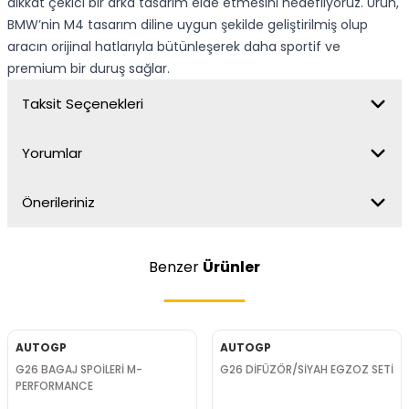
dikkat çekici bir arka tasarım elde etmesini hedefliyoruz. Ürün,
BMW’nin M4 tasarım diline uygun şekilde geliştirilmiş olup
aracın orijinal hatlarıyla bütünleşerek daha sportif ve
premium bir duruş sağlar.
Taksit Seçenekleri
Yorumlar
Önerileriniz
Benzer
Ürünler
AUTOGP
AUTOGP
G26 BAGAJ SPOİLERİ M-
G26 DİFÜZÖR/SİYAH EGZOZ SETİ
PERFORMANCE