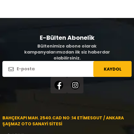
E-Bülten Abonelik
Bültenimize abone olarak
kampanyalarımızdan ilk siz haberdar
olabilirsiniz.
KAYDOL
BAHÇEKAPI MAH. 2540.CAD NO :14 ETİMESGUT / ANKARA
ŞAŞMAZ OTO SANAYİ SİTESİ