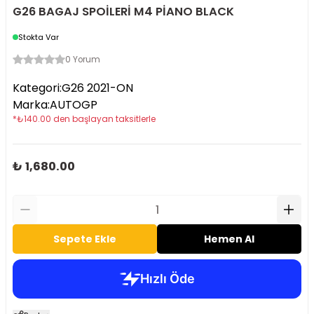
G26 BAGAJ SPOİLERİ M4 PİANO BLACK
Stokta Var
0 Yorum
Kategori
:
G26 2021-ON
Marka
:
AUTOGP
*
₺
140.00
den başlayan taksitlerle
₺ 1,680.00
Sepete Ekle
Hemen Al