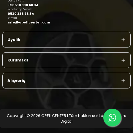
Destek Hattı
+90530 338 68 34
Whatsapp Destek
0530 338 68 34
E-Mail
info@opellcenter.com
Üyelik
Kurumsal
Alışveriş
Copyright © 2026 OPELLCENTER | Tüm hakları saklıdır.
| Reliefers
Digital