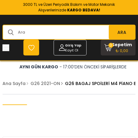
3000 TL ve Üzeri Periyodik Bakım ve Motor Mekanik
Alışverilerinizde
KARGO BEDAVA!
ARA
Sepetim
0
Giriş Yap
Kayıt Ol
₺ 0,00
AYNI GÜN KARGO
- 17:00’DEN ÖNCEKİ SİPARİŞLERDE
Ana Sayfa
G26 2021-ON
G26 BAGAJ SPOİLERİ M4 PİANO B