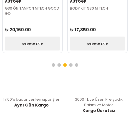
AUTOGP
AUTOGP
G30 ÖN TAMPON MTECH GOOD
BODY KİT G30 M TECH
GO
₺ 20,160.00
₺ 17,850.00
Sepete Ekle
Sepete Ekle
17:00’e kadar verilen siparişler
3000 TL ve Üzeri Preiyodik
Aynı Gün Kargo
Bakım ve Motor
Kargo Ücretsiz