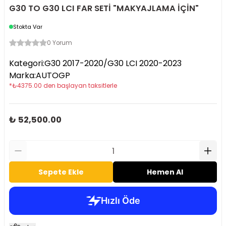
G30 TO G30 LCI FAR SETİ "MAKYAJLAMA İÇİN"
Stokta Var
0 Yorum
Kategori
:
G30 2017-2020/G30 LCI 2020-2023
Marka
:
AUTOGP
*
₺
4375.00
den başlayan taksitlerle
₺ 52,500.00
Sepete Ekle
Hemen Al