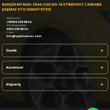
BAHÇEKAPI MAH. 2540.CAD NO :14 ETİMESGUT / ANKARA
ŞAŞMAZ OTO SANAYİ SİTESİ
Destek Hattı
+90530 338 68 34
Whatsapp Destek
0530 338 68 34
E-Mail
info@opellcenter.com
Üyelik
Kurumsal
Alışveriş