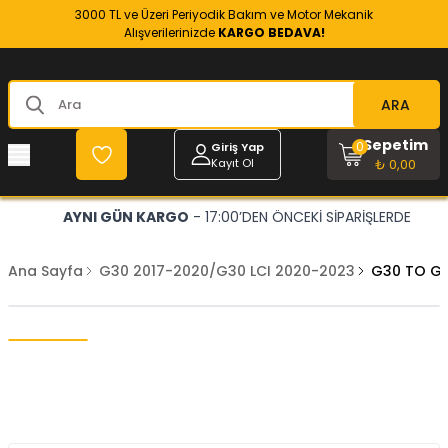
3000 TL ve Üzeri Periyodik Bakım ve Motor Mekanik
Alışverilerinizde
KARGO BEDAVA!
ARA
Sepetim
0
Giriş Yap
Kayıt Ol
₺ 0,00
AYNI GÜN KARGO
- 17:00’DEN ÖNCEKİ SİPARİŞLERDE
Ana Sayfa
G30 2017-2020/G30 LCI 2020-2023
G30 TO G3