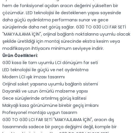
hem de fonksiyonel açıdan aracın değerini yükselten bir
çözümdür. LED teknolojisi ile desteklenen yapısı sayesinde
daha güçlü aydınlatma performansı sunar ve gece
sürüşlerinde daha net görüş sağlar. G30 TO G30 LCI FAR SETİ
"MAKYAJLAMA İÇİN", orijinal bağlantı noktalarına uyumlu olacak
şekilde üretildiği için montaj sürecinde ekstra kesim veya
modifikasyon ihtiyacını minimum seviyeye indirir.
Ürün Özellikleri:
G30 kasa ile tam uyumlu LCI dönüşüm far seti
LED teknolojisi ile güçlü ve net aydınlatma
Modern LCI ışık imzası tasarımı
Orijinal soket yapısına uyumlu bağlantı sistemi
Dayanıklı ve uzun ömürlü malzeme yapısı
Gece sürüşlerinde artırılmış görüş kalitesi
Makyajlı kasa görünümüne birebir geçiş imkanı
Profesyonel montaja uygun tasarım
G30 TO G30 LCI FAR SETİ "MAKYAJLAMA İÇİN", aracın dış
tasarımında sadece bir parça değişimi değil, komple bir