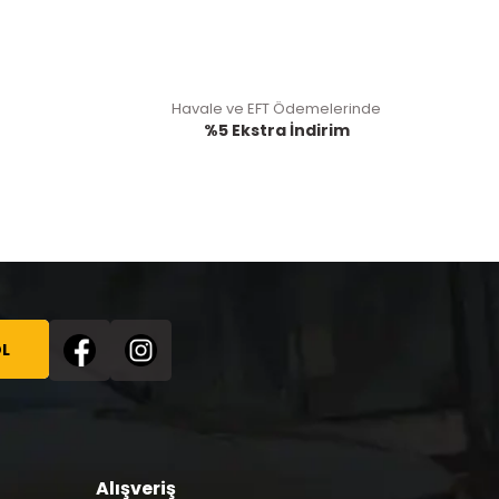
Havale ve EFT Ödemelerinde
%5 Ekstra İndirim
L
Alışveriş