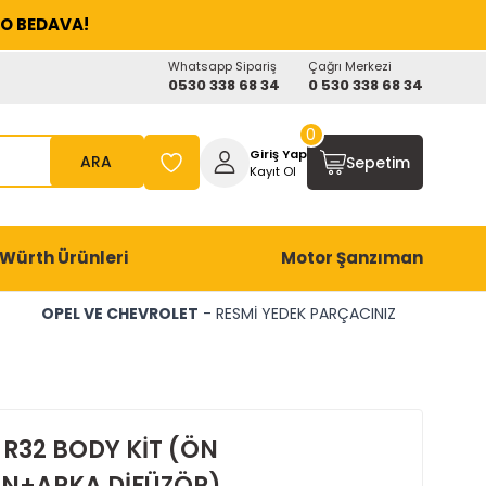
O BEDAVA!
Whatsapp Sipariş
Çağrı Merkezi
0530 338 68 34
0 530 338 68 34
0
Giriş Yap
ARA
Sepetim
Kayıt Ol
Würth Ürünleri
Motor Şanzıman
OPEL VE CHEVROLET
- RESMİ YEDEK PARÇACINIZ
 R32 BODY KİT (ÖN
N+ARKA DİFÜZÖR)