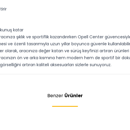
irir
kunuş katar
ıza şıklık ve sportiflik kazandırırken Opell Center güvencesiyle 
esi ve özenli tasarımıyla uzun yıllar boyunca güvenle kullanılabili
nter olarak, aracınıza değer katan ve sürüş keyfinizi artıran ürünl
ınızın ön ve arka kısmına hem modern hem de sportif bir dokunu
rselliğini artıran kaliteli aksesuarları sizlerle sunuyoruz.
Benzer
Ürünler