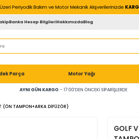
Üzeri Periyodik Bakım ve Motor Mekanik Alışverilerinizde
KARG
akip
Banka Hesap Bilgileri
Hakkımızda
Blog
dek Parça
Motor Yağı
AYNI GÜN KARGO
- 17:00’DEN ÖNCEKİ SİPARİŞLERDE
İT (ÖN TAMPON+ARKA DİFÜZÖR)
GOLF V
TAMPO