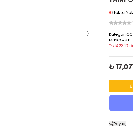
Stokta Yo
Kategori
:
GOL
Marka
:
AUTO
*
₺
1423.10
d
₺ 17,07
Ü
Paylaş