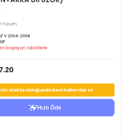
k
0 Yorum
F V 2004-2008
GP
en başlayan taksitlerle
7.20
rün stokta olduğunda beni haberdar et