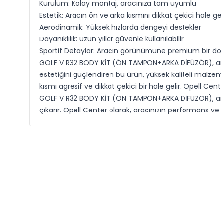
Kurulum: Kolay montaj, aracınıza tam uyumlu
Estetik: Aracın ön ve arka kısmını dikkat çekici hale get
Aerodinamik: Yüksek hızlarda dengeyi destekler
Dayanıklılık: Uzun yıllar güvenle kullanılabilir
Sportif Detaylar: Aracın görünümüne premium bir do
GOLF V R32 BODY KİT (ÖN TAMPON+ARKA DİFÜZÖR), aracın
estetiğini güçlendiren bu ürün, yüksek kaliteli malzem
kısmı agresif ve dikkat çekici bir hale gelir. Opell Ce
GOLF V R32 BODY KİT (ÖN TAMPON+ARKA DİFÜZÖR), arac
çıkarır. Opell Center olarak, aracınızın performans ve gö