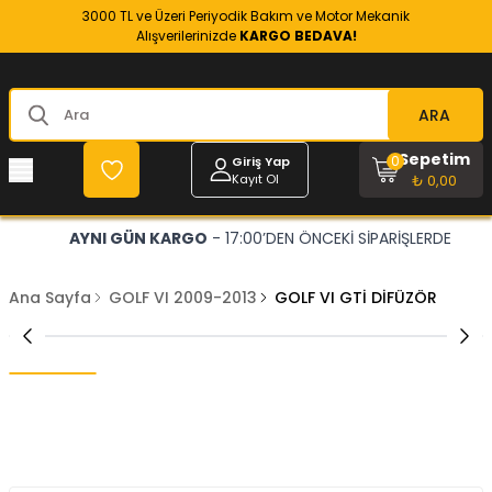
3000 TL ve Üzeri Periyodik Bakım ve Motor Mekanik
Alışverilerinizde
KARGO BEDAVA!
ARA
Sepetim
0
Giriş Yap
Kayıt Ol
₺ 0,00
AYNI GÜN KARGO
- 17:00’DEN ÖNCEKİ SİPARİŞLERDE
Ana Sayfa
GOLF VI 2009-2013
GOLF VI GTİ DİFÜZÖR