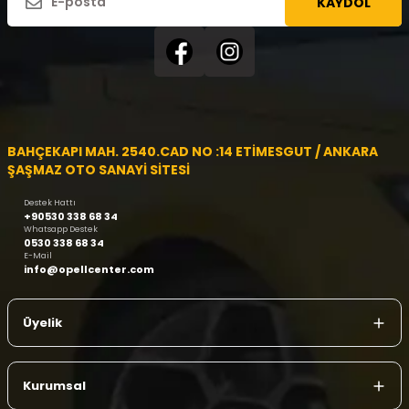
KAYDOL
BAHÇEKAPI MAH. 2540.CAD NO :14 ETİMESGUT / ANKARA
ŞAŞMAZ OTO SANAYİ SİTESİ
Destek Hattı
+90530 338 68 34
Whatsapp Destek
0530 338 68 34
E-Mail
info@opellcenter.com
Üyelik
Kurumsal