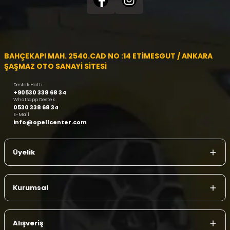
BAHÇEKAPI MAH. 2540.CAD NO :14 ETİMESGUT / ANKARA
ŞAŞMAZ OTO SANAYİ SİTESİ
Destek Hattı
+90530 338 68 34
Whatsapp Destek
0530 338 68 34
E-Mail
info@opellcenter.com
Üyelik
Kurumsal
Alışveriş