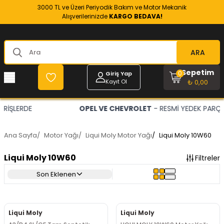
3000 TL ve Üzeri Periyodik Bakım ve Motor Mekanik
Alışverilerinizde
KARGO BEDAVA!
ARA
Sepetim
0
Giriş Yap
Kayıt Ol
₺ 0,00
OPEL VE CHEVROLET
- RESMİ YEDEK PARÇACINIZ
Ana Sayfa
/
Motor Yağı
/
Liqui Moly Motor Yağı
/
Liqui Moly 10W60
Liqui Moly 10W60
Filtreler
Son Eklenen
Liqui Moly
Liqui Moly