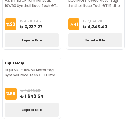
A3/B4 SL/CF Tam Sentetik
LIQUI MOLY 10W60 Motor Yağı
10W60 Synthoil Race Tech GT1
Synthoil Race Tech GT1 5 Litre
Motor Yağı 4 Lt Liqui Moly
₺ 4,208.45
₺ 7,164.78
%
23
%
41
₺ 3,237.27
₺ 4,243.40
Sepete Ekle
Sepete Ekle
Liqui Moly
LIQUI MOLY 10W60 Motor Yağı
Synthoil Race Tech GT1 1 Litre
₺ 4,023.25
%
59
₺ 1,643.54
Sepete Ekle