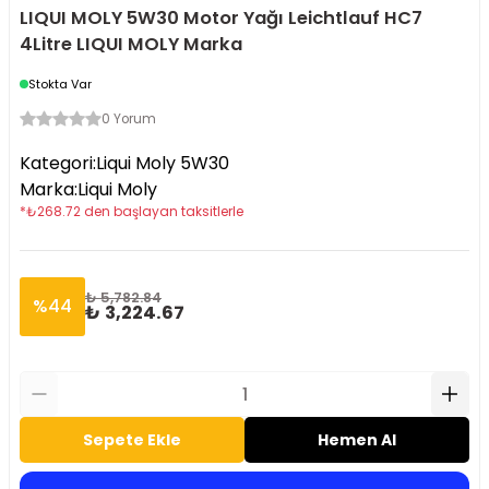
LIQUI MOLY 5W30 Motor Yağı Leichtlauf HC7
4Litre LIQUI MOLY Marka
Stokta Var
0 Yorum
Kategori
:
Liqui Moly 5W30
Marka
:
Liqui Moly
*
₺
268.72
den başlayan taksitlerle
₺ 5,782.84
%
44
₺ 3,224.67
Sepete Ekle
Hemen Al