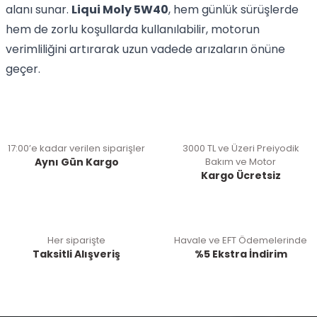
alanı sunar.
Liqui Moly 5W40
, hem günlük sürüşlerde
hem de zorlu koşullarda kullanılabilir, motorun
verimliliğini artırarak uzun vadede arızaların önüne
geçer.
17:00’e kadar verilen siparişler
3000 TL ve Üzeri Preiyodik
Aynı Gün Kargo
Bakım ve Motor
Kargo Ücretsiz
Her siparişte
Havale ve EFT Ödemelerinde
Taksitli Alışveriş
%5 Ekstra İndirim