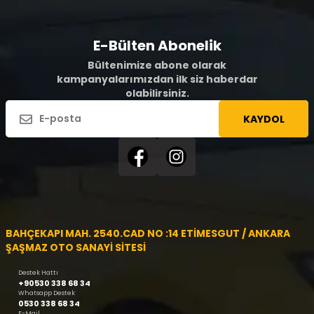
E-Bülten Abonelik
Bültenimize abone olarak
kampanyalarımızdan ilk siz haberdar
olabilirsiniz.
KAYDOL
BAHÇEKAPI MAH. 2540.CAD NO :14 ETİMESGUT / ANKARA
ŞAŞMAZ OTO SANAYİ SİTESİ
Destek Hattı
+90530 338 68 34
Whatsapp Destek
0530 338 68 34
E-Mail