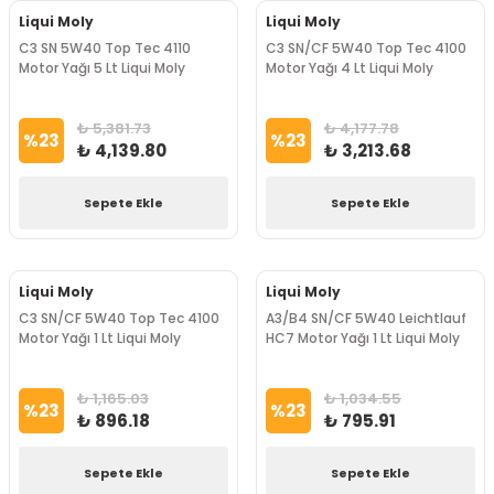
Liqui Moly
Liqui Moly
C3 SN 5W40 Top Tec 4110
C3 SN/CF 5W40 Top Tec 4100
Motor Yağı 5 Lt Liqui Moly
Motor Yağı 4 Lt Liqui Moly
₺ 5,381.73
₺ 4,177.78
%
23
%
23
₺ 4,139.80
₺ 3,213.68
Sepete Ekle
Sepete Ekle
Liqui Moly
Liqui Moly
C3 SN/CF 5W40 Top Tec 4100
A3/B4 SN/CF 5W40 Leichtlauf
Motor Yağı 1 Lt Liqui Moly
HC7 Motor Yağı 1 Lt Liqui Moly
₺ 1,165.03
₺ 1,034.55
%
23
%
23
₺ 896.18
₺ 795.91
Sepete Ekle
Sepete Ekle