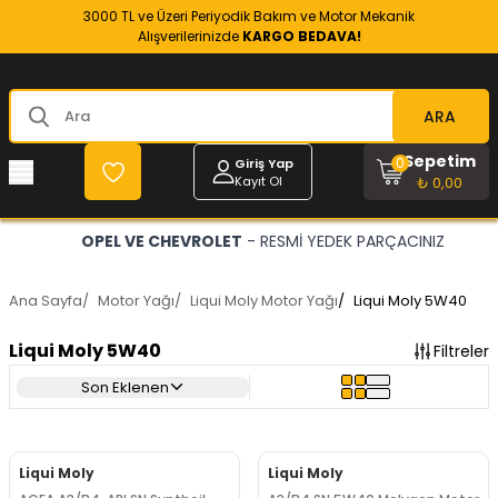
3000 TL ve Üzeri Periyodik Bakım ve Motor Mekanik
Alışverilerinizde
KARGO BEDAVA!
ARA
Sepetim
0
Giriş Yap
Kayıt Ol
₺ 0,00
OPEL VE CHEVROLET
- RESMİ YEDEK PARÇACINIZ
Ana Sayfa
/
Motor Yağı
/
Liqui Moly Motor Yağı
/
Liqui Moly 5W40
Liqui Moly 5W40
Filtreler
Son Eklenen
Liqui Moly
Liqui Moly