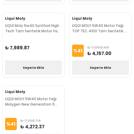
Liqui Moly
Liqui Moly
LIQUI Moly 5w40 Synthoil High
LIQUI MOLY 5W40 Motor Yağı
Tech Tam Sentetik Motor Yağı
TOP TEC 4100 Tam Sentetik 5
4 Litre
litre
₺ 7,989.87
₺ 7,063.46
%
41
₺ 4,157.00
Sepete Ekle
Sepete Ekle
Liqui Moly
LIQUI MOLY 5W40 Motor Yağı
Molygen New Generation 5
Litre
₺ 7,198.74
%
41
₺ 4,272.37