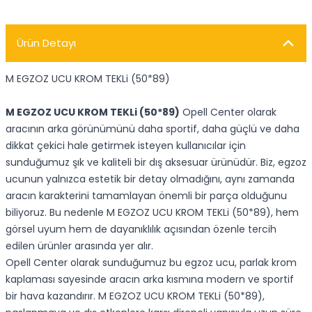
Ürün Detayı
M EGZOZ UCU KROM TEKLi (50*89)
M EGZOZ UCU KROM TEKLi (50*89)
Opell Center olarak
aracının arka görünümünü daha sportif, daha güçlü ve daha
dikkat çekici hale getirmek isteyen kullanıcılar için
sunduğumuz şık ve kaliteli bir dış aksesuar ürünüdür. Biz, egzoz
ucunun yalnızca estetik bir detay olmadığını, aynı zamanda
aracın karakterini tamamlayan önemli bir parça olduğunu
biliyoruz. Bu nedenle M EGZOZ UCU KROM TEKLi (50*89), hem
görsel uyum hem de dayanıklılık açısından özenle tercih
edilen ürünler arasında yer alır.
Opell Center olarak sunduğumuz bu egzoz ucu, parlak krom
kaplaması sayesinde aracın arka kısmına modern ve sportif
bir hava kazandırır. M EGZOZ UCU KROM TEKLi (50*89),