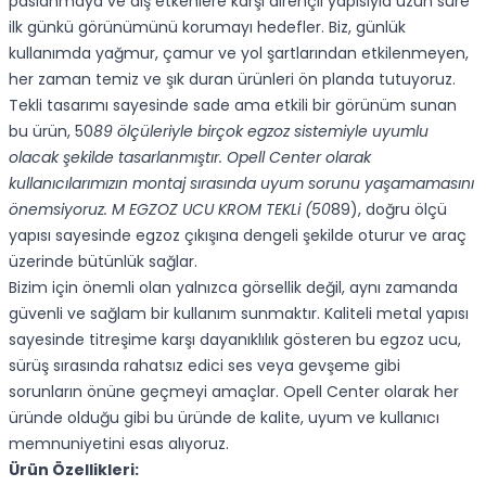
paslanmaya ve dış etkenlere karşı dirençli yapısıyla uzun süre
ilk günkü görünümünü korumayı hedefler. Biz, günlük
kullanımda yağmur, çamur ve yol şartlarından etkilenmeyen,
her zaman temiz ve şık duran ürünleri ön planda tutuyoruz.
Tekli tasarımı sayesinde sade ama etkili bir görünüm sunan
bu ürün, 50
89 ölçüleriyle birçok egzoz sistemiyle uyumlu
olacak şekilde tasarlanmıştır. Opell Center olarak
kullanıcılarımızın montaj sırasında uyum sorunu yaşamamasını
önemsiyoruz. M EGZOZ UCU KROM TEKLi (50
89), doğru ölçü
yapısı sayesinde egzoz çıkışına dengeli şekilde oturur ve araç
üzerinde bütünlük sağlar.
Bizim için önemli olan yalnızca görsellik değil, aynı zamanda
güvenli ve sağlam bir kullanım sunmaktır. Kaliteli metal yapısı
sayesinde titreşime karşı dayanıklılık gösteren bu egzoz ucu,
sürüş sırasında rahatsız edici ses veya gevşeme gibi
sorunların önüne geçmeyi amaçlar. Opell Center olarak her
üründe olduğu gibi bu üründe de kalite, uyum ve kullanıcı
memnuniyetini esas alıyoruz.
Ürün Özellikleri: