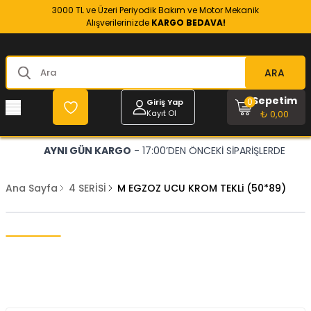
3000 TL ve Üzeri Periyodik Bakım ve Motor Mekanik
Alışverilerinizde
KARGO BEDAVA!
ARA
Sepetim
0
Giriş Yap
Kayıt Ol
₺ 0,00
AYNI GÜN KARGO
- 17:00’DEN ÖNCEKİ SİPARİŞLERDE
Ana Sayfa
4 SERİSİ
M EGZOZ UCU KROM TEKLi (50*89)