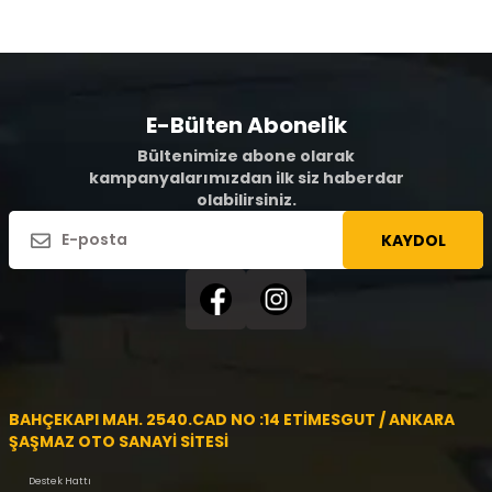
E-Bülten Abonelik
Bültenimize abone olarak
kampanyalarımızdan ilk siz haberdar
olabilirsiniz.
KAYDOL
BAHÇEKAPI MAH. 2540.CAD NO :14 ETİMESGUT / ANKARA
ŞAŞMAZ OTO SANAYİ SİTESİ
Destek Hattı