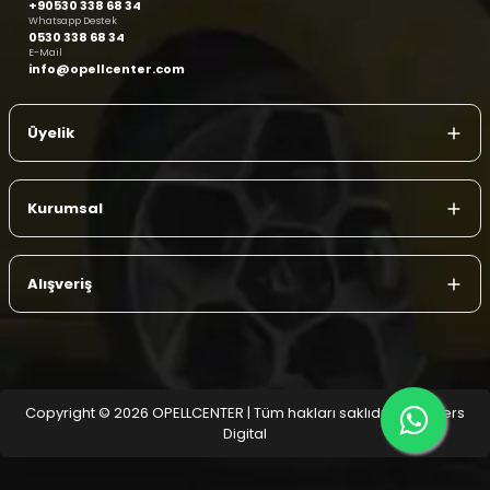
+90530 338 68 34
Whatsapp Destek
0530 338 68 34
E-Mail
info@opellcenter.com
Üyelik
Kurumsal
Alışveriş
Copyright © 2026 OPELLCENTER | Tüm hakları saklıdır.
| Reliefers
Digital