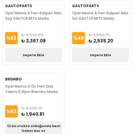
GAUTOPARTS
GAUTOPARTS
Opel Meriva A Fren Kaliperi Arka
Opel Meriva A Fren Kaliperi Arka
Sağ GAUTOPARTS Marka
Sol GAUTOPARTS Marka
₺ 4,992.58
₺ 4,858.15
%
53
%
48
₺ 2,367.08
₺ 2,535.20
Sepete Ekle
Sepete Ekle
BREMBO
Opel Meriva A Ön Fren Disk
Takımı 5 Bijon Brembo Marka
₺ 4,099.13
%
53
₺ 1,940.81
Ürün stokta olduğunda beni
haberdar et