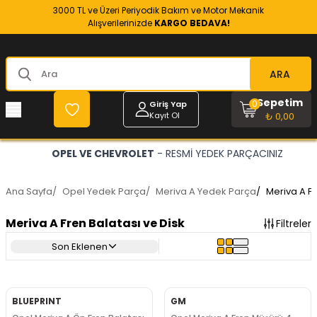
3000 TL ve Üzeri Periyodik Bakım ve Motor Mekanik
Alışverilerinizde
KARGO BEDAVA!
ARA
Sepetim
0
Giriş Yap
Kayıt Ol
₺ 0,00
OPEL VE CHEVROLET
- RESMİ YEDEK PARÇACINIZ
Ana Sayfa
/
Opel Yedek Parça
/
Meriva A Yedek Parça
/
Meriva A Fr
Meriva A Fren Balatası ve Disk
Filtreler
Son Eklenen
BLUEPRINT
GM