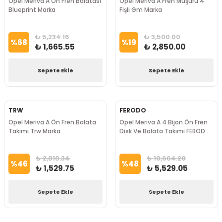
Opel Meriva A Ön Fren Balatası
Opel Meriva A Fren Müşürü 4
Blueprint Marka
Fişli Gm Marka
₺ 5,234.16
₺ 3,500.00
%
68
%
19
₺ 1,665.55
₺ 2,850.00
Sepete Ekle
Sepete Ekle
TRW
FERODO
Opel Meriva A Ön Fren Balata
Opel Meriva A 4 Bijon Ön Fren
Takımı Trw Marka
Disk Ve Balata Takımı FERODO
Marka
₺ 2,818.34
₺ 10,664.20
%
46
%
48
₺ 1,529.75
₺ 5,529.05
Sepete Ekle
Sepete Ekle