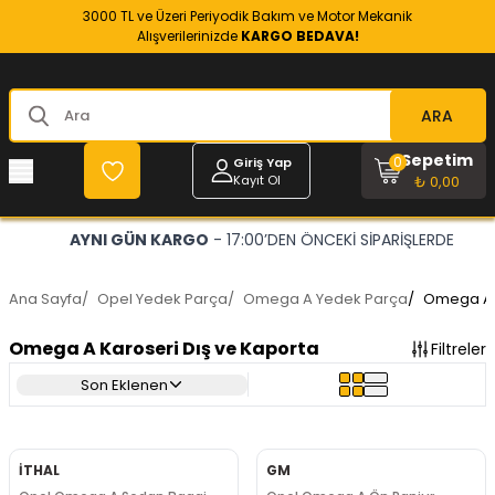
3000 TL ve Üzeri Periyodik Bakım ve Motor Mekanik
Alışverilerinizde
KARGO BEDAVA!
ARA
Sepetim
0
Giriş Yap
Kayıt Ol
₺ 0,00
AYNI GÜN KARGO
- 17:00’DEN ÖNCEKİ SİPARİŞLERDE
Ana Sayfa
/
Opel Yedek Parça
/
Omega A Yedek Parça
/
Omega A K
Omega A Karoseri Dış ve Kaporta
Filtreler
Son Eklenen
İTHAL
GM