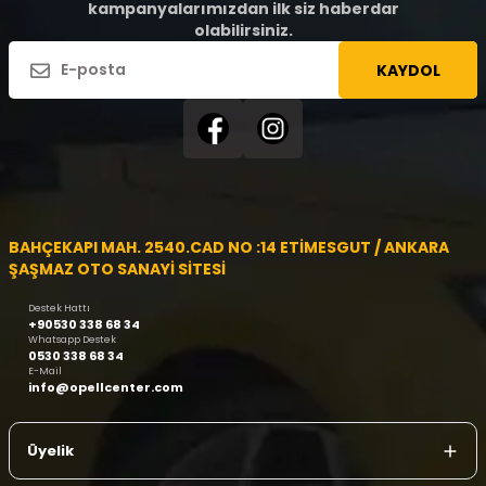
kampanyalarımızdan ilk siz haberdar
olabilirsiniz.
KAYDOL
BAHÇEKAPI MAH. 2540.CAD NO :14 ETİMESGUT / ANKARA
ŞAŞMAZ OTO SANAYİ SİTESİ
Destek Hattı
+90530 338 68 34
Whatsapp Destek
0530 338 68 34
E-Mail
info@opellcenter.com
Üyelik