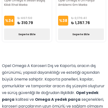
Opel Omega A Sedan Bagaj
Opel Omega A Ön Panjur
Kilidi İthal Marka
Amblemi Gm Marka
₺ 467.50
₺ 2,176.41
%
34
%
38
₺ 310.79
₺ 1,357.76
Sepete Ekle
Sepete Ekle
Opel Omega A Karoseri Dış ve Kaporta, aracın dış
görünümü, yapısal dayanıklılığı ve estetiği açısından
büyük öneme sahiptir. Kaporta panelleri, kapılar,
çamurluklar ve tamponlar aracın dış yüzeyini oluşturur
ve sürüş güvenliği ile doğrudan ilişkilidir.
Opel yedek
parça
kalitesi ve
Omega A yedek parça
seçenekleri,
karoseri parçalarının uzun ömürlü ve sağlam olmasını