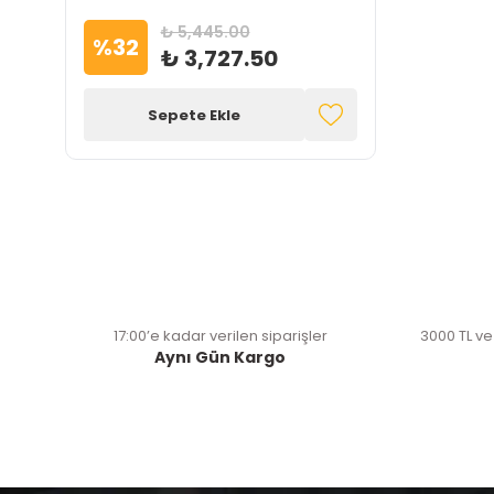
₺ 5,445.00
%
32
₺ 3,727.50
Sepete Ekle
17:00’e kadar verilen siparişler
3000 TL ve
Aynı Gün Kargo