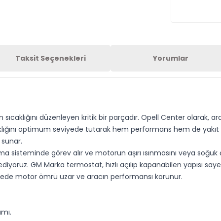
Taksit Seçenekleri
Yorumlar
sıcaklığını düzenleyen kritik bir parçadır. Opell Center olarak, a
ığını optimum seviyede tutarak hem performans hem de yakıt verim
 sunar.
isteminde görev alır ve motorun aşırı ısınmasını veya soğuk çal
diyoruz. GM Marka termostat, hızlı açılıp kapanabilen yapısı saye
ayede motor ömrü uzar ve aracın performansı korunur.
ımı.