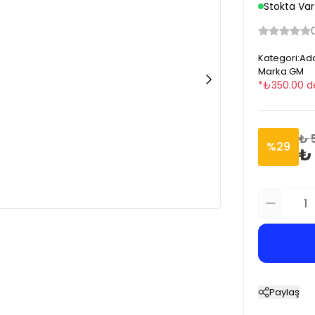
Stokta Var
Kategori
:
Ad
Marka
:
GM
*
₺
350.00
d
₺ 
%
29
₺
Paylaş