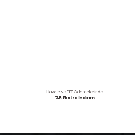
Havale ve EFT Ödemelerinde
%5 Ekstra İndirim