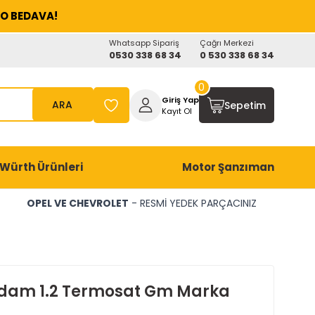
O BEDAVA!
Whatsapp Sipariş
Çağrı Merkezi
0530 338 68 34
0 530 338 68 34
0
Giriş Yap
ARA
Sepetim
Kayıt Ol
Würth Ürünleri
Motor Şanzıman
OPEL VE CHEVROLET
- RESMİ YEDEK PARÇACINIZ
dam 1.2 Termosat Gm Marka