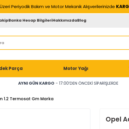
Üzeri Periyodik Bakım ve Motor Mekanik Alışverilerinizde
KARG
akip
Banka Hesap Bilgileri
Hakkımızda
Blog
dek Parça
Motor Yağı
AYNI GÜN KARGO
- 17:00’DEN ÖNCEKİ SİPARİŞLERDE
m 1.2 Termosat Gm Marka
Opel A