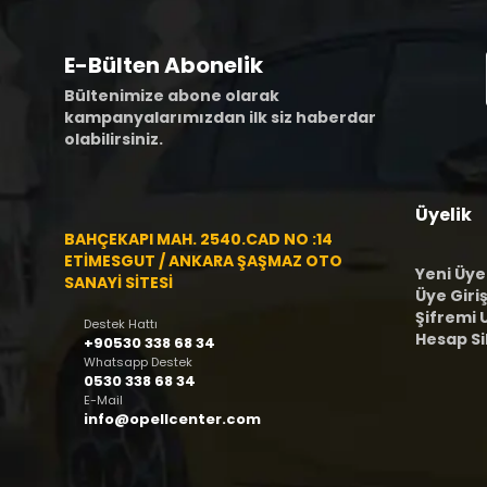
E-Bülten Abonelik
Bültenimize abone olarak
kampanyalarımızdan ilk siz haberdar
olabilirsiniz.
Üyelik
BAHÇEKAPI MAH. 2540.CAD NO :14
ETİMESGUT / ANKARA ŞAŞMAZ OTO
Yeni Üye
SANAYİ SİTESİ
Üye Giriş
Şifremi
Destek Hattı
Hesap S
+90530 338 68 34
Whatsapp Destek
0530 338 68 34
E-Mail
info@opellcenter.com