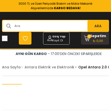
3000 TL ve Üzeri Periyodik Bakım ve Motor Mekanik
Alışverilerinizde
KARGO BEDAVA!
ARA
Sepetim
0
Giriş Yap
Kayıt Ol
₺ 0,00
AYNI GÜN KARGO
- 17:00’DEN ÖNCEKİ SİPARİŞLERDE
Ana Sayfa
Antara Elektrik ve Elektronik
Opel Antara 2.0 C