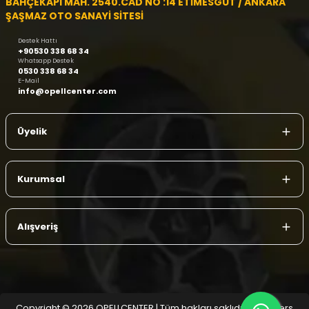
BAHÇEKAPI MAH. 2540.CAD NO :14 ETİMESGUT / ANKARA
ŞAŞMAZ OTO SANAYİ SİTESİ
Destek Hattı
+90530 338 68 34
Whatsapp Destek
0530 338 68 34
E-Mail
info@opellcenter.com
Üyelik
Kurumsal
Alışveriş
Copyright © 2026 OPELLCENTER | Tüm hakları saklıdır.
| Reliefers