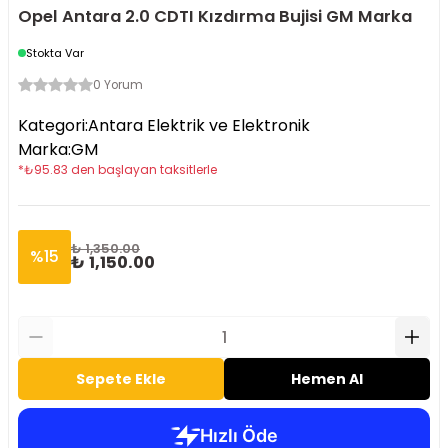
Opel Antara 2.0 CDTI Kızdırma Bujisi GM Marka
Stokta Var
0 Yorum
Kategori
:
Antara Elektrik ve Elektronik
Marka
:
GM
*
₺
95.83
den başlayan taksitlerle
₺ 1,350.00
%
15
₺ 1,150.00
Sepete Ekle
Hemen Al