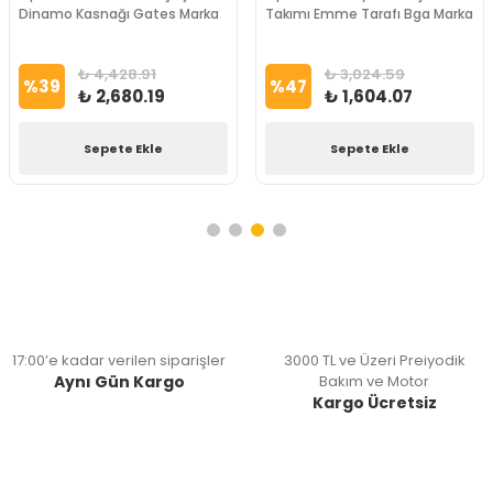
Dinamo Kasnağı Gates Marka
Takımı Emme Tarafı Bga Marka
₺ 4,428.91
₺ 3,024.59
%
39
%
47
₺ 2,680.19
₺ 1,604.07
Sepete Ekle
Sepete Ekle
17:00’e kadar verilen siparişler
3000 TL ve Üzeri Preiyodik
Aynı Gün Kargo
Bakım ve Motor
Kargo Ücretsiz