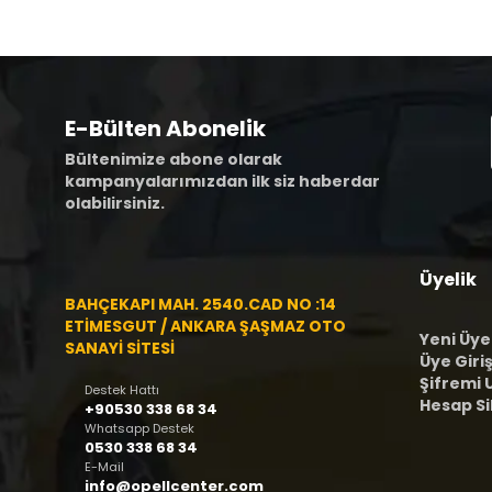
E-Bülten Abonelik
Bültenimize abone olarak
kampanyalarımızdan ilk siz haberdar
olabilirsiniz.
Üyelik
BAHÇEKAPI MAH. 2540.CAD NO :14
ETİMESGUT / ANKARA ŞAŞMAZ OTO
Yeni Üye
SANAYİ SİTESİ
Üye Giriş
Şifremi
Destek Hattı
Hesap S
+90530 338 68 34
Whatsapp Destek
0530 338 68 34
E-Mail
info@opellcenter.com