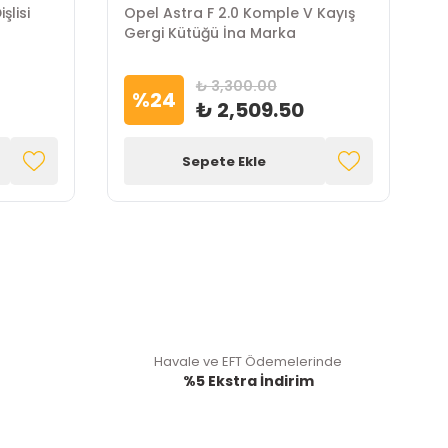
me
Opel Astra F 2.0 16 Valf Gsi Triger
O
 Çubuğu
Seti Gates Marka
Ç
₺ 5,878.37
%
40
₺ 3,509.77
Sepete Ekle
Havale ve EFT Ödemelerinde
%5 Ekstra İndirim