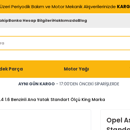
Üzeri Periyodik Bakım ve Motor Mekanik Alışverilerinizde
KARG
akip
Banka Hesap Bilgileri
Hakkımızda
Blog
dek Parça
Motor Yağı
AYNI GÜN KARGO
- 17:00’DEN ÖNCEKİ SİPARİŞLERDE
1.4 1.6 Benzinli Ana Yatak Standart Ölçü King Marka
Opel As
Standa