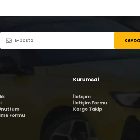
KAYDO
Kurumsal
lik
İletişim
i
İletişim Formu
 Unuttum
Kargo Takip
ilme Formu