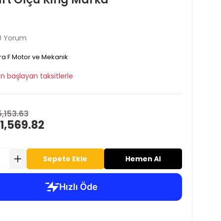
0 Yorum
ra F Motor ve Mekanik
n başlayan taksitlerle
5,153.63
1,569.82
Sepete Ekle
Hemen Al