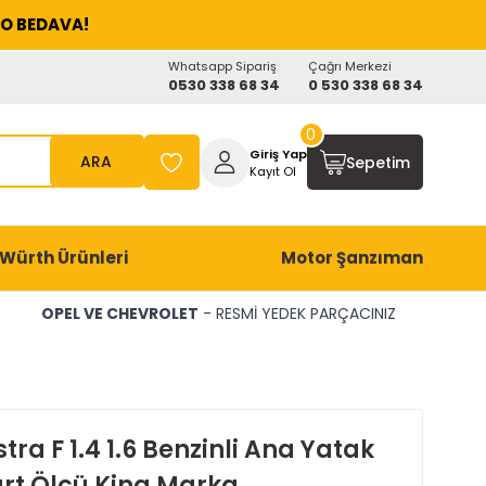
O BEDAVA!
Whatsapp Sipariş
Çağrı Merkezi
0530 338 68 34
0 530 338 68 34
0
Giriş Yap
ARA
Sepetim
Kayıt Ol
Würth Ürünleri
Motor Şanzıman
OPEL VE CHEVROLET
- RESMİ YEDEK PARÇACINIZ
tra F 1.4 1.6 Benzinli Ana Yatak
rt Ölçü King Marka