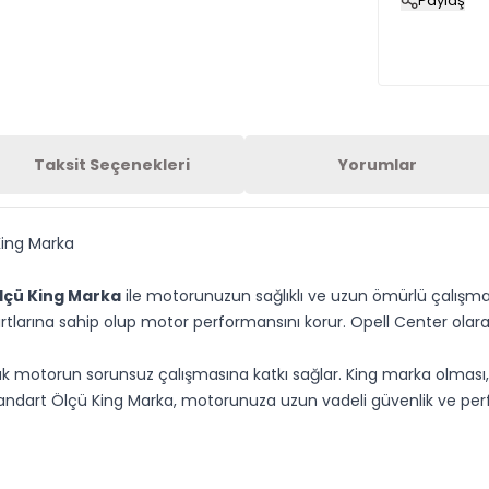
Paylaş
Taksit Seçenekleri
Yorumlar
King Marka
Ölçü King Marka
ile motorunuzun sağlıklı ve uzun ömürlü çalışmasın
larına sahip olup motor performansını korur. Opell Center olarak, a
 motorun sorunsuz çalışmasına katkı sağlar. King marka olması, day
k Standart Ölçü King Marka, motorunuza uzun vadeli güvenlik ve pe