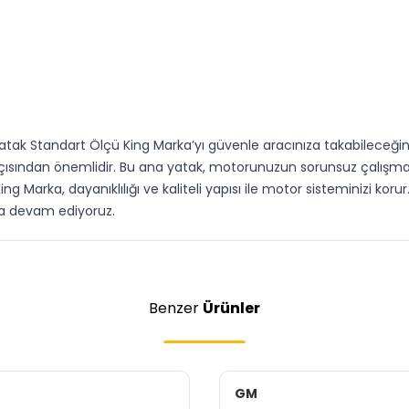
 Yatak Standart Ölçü King Marka’yı güvenle aracınıza takabileceğini
açısından önemlidir. Bu ana yatak, motorunuzun sorunsuz çalışma
ng Marka, dayanıklılığı ve kaliteli yapısı ile motor sisteminizi koru
aya devam ediyoruz.
Benzer
Ürünler
GM