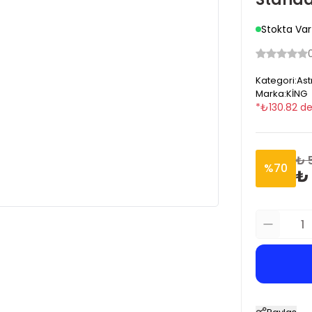
Stokta Var
Kategori
:
Ast
Marka
:
KİNG
*
₺
130.82
de
₺ 
%
70
₺ 