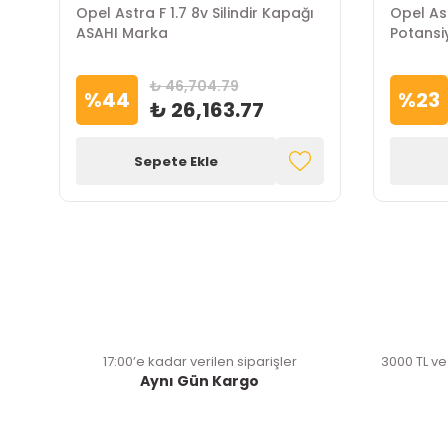
Opel Astra F Motor Kapak Açma
Opel As
Teli Cavo Marka
İTHAL M
₺ 951.67
%
38
%
44
₺ 589.52
Sepete Ekle
17:00’e kadar verilen siparişler
3000 TL ve
Aynı Gün Kargo