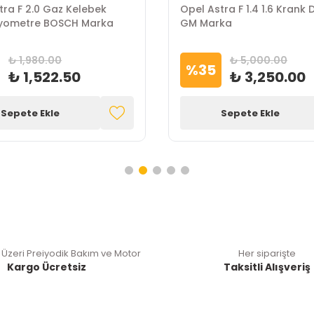
tra F Direksiyon Pompası
Opel Astra H 1.9 Dizel Em
arka
Manifold Braket Bağlantı
GM Marka
₺ 7,851.24
₺ 1,600.00
%
26
₺ 4,388.35
₺ 1,180.00
Sepete Ekle
Sepete Ekle
 Üzeri Preiyodik Bakım ve Motor
Her siparişte
Kargo Ücretsiz
Taksitli Alışveriş