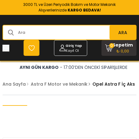
3000 TL ve Üzeri Periyodik Bakım ve Motor Mekanik
Alışverilerinizde
KARGO BEDAVA!
ARA
Sepetim
0
Giriş Yap
Kayıt Ol
₺ 0,00
AYNI GÜN KARGO
- 17:00’DEN ÖNCEKİ SİPARİŞLERDE
Ana Sayfa
Astra F Motor ve Mekanik
Opel Astra F İç Aks