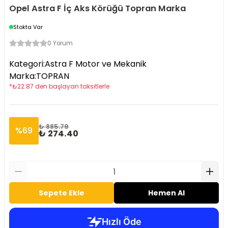
Opel Astra F İç Aks Körüğü Topran Marka
Stokta Var
0 Yorum
Kategori
:
Astra F Motor ve Mekanik
Marka
:
TOPRAN
*
₺
22.87
den başlayan taksitlerle
₺ 885.79
%
69
₺ 274.40
Sepete Ekle
Hemen Al