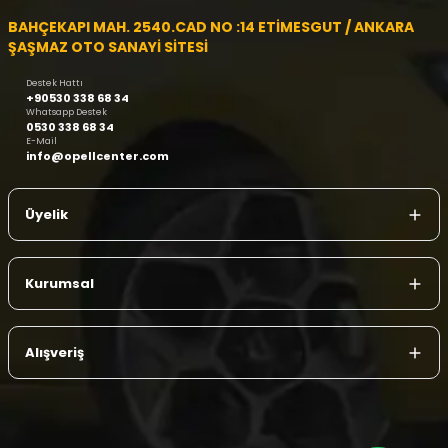
BAHÇEKAPI MAH. 2540.CAD NO :14 ETİMESGUT / ANKARA
ŞAŞMAZ OTO SANAYİ SİTESİ
Destek Hattı
+90530 338 68 34
Whatsapp Destek
0530 338 68 34
E-Mail
info@opellcenter.com
Üyelik
Kurumsal
Alışveriş