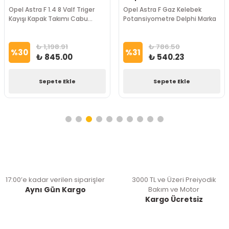
Opel Astra F 1.4 8 Valf Triger
Opel Astra F Gaz Kelebek
Kayışı Kapak Takımı Cabu
Potansiyometre Delphi Marka
Marka
₺ 1,198.91
₺ 786.50
%
30
%
31
₺ 845.00
₺ 540.23
Sepete Ekle
Sepete Ekle
17:00’e kadar verilen siparişler
3000 TL ve Üzeri Preiyodik
Aynı Gün Kargo
Bakım ve Motor
Kargo Ücretsiz