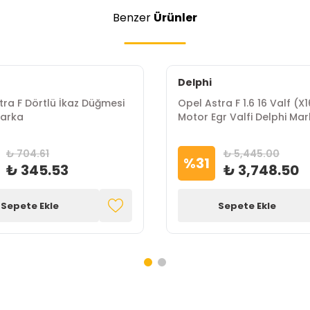
Benzer
Ürünler
Delphi
tra F Dörtlü İkaz Düğmesi
Opel Astra F 1.6 16 Valf (X
arka
Motor Egr Valfi Delphi Ma
₺ 704.61
₺ 5,445.00
%
31
₺ 345.53
₺ 3,748.50
Sepete Ekle
Sepete Ekle