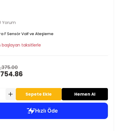
0 Yorum
ra F Sensör Valf ve Ateşleme
 başlayan taksitlerle
1,375.00
 754.86
Sepete Ekle
Hemen Al