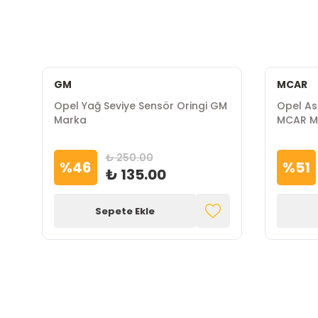
GM
MCAR
Opel Yağ Seviye Sensör Oringi GM
Opel As
Marka
MCAR M
₺ 250.00
%
46
%
51
₺ 135.00
Sepete Ekle