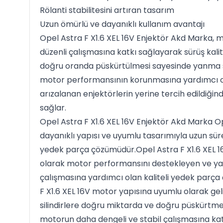
Rölanti stabilitesini artıran tasarım
Uzun ömürlü ve dayanıklı kullanım avantajı
Opel Astra F X1.6 XEL 16V Enjektör Akd Marka,
düzenli çalışmasına katkı sağlayarak sürüş kalitesi
doğru oranda püskürtülmesi sayesinde yanma sü
motor performansının korunmasına yardımcı olu
arızalanan enjektörlerin yerine tercih edildiğin
sağlar.
Opel Astra F X1.6 XEL 16V Enjektör Akd Marka O
dayanıklı yapısı ve uyumlu tasarımıyla uzun süre 
yedek parça çözümüdür.Opel Astra F X1.6 XEL 1
olarak motor performansını destekleyen ve yak
çalışmasına yardımcı olan kaliteli yedek parça
F X1.6 XEL 16V motor yapısına uyumlu olarak geliş
silindirlere doğru miktarda ve doğru püskürtme 
motorun daha dengeli ve stabil çalışmasına ka