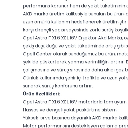
performans korunur hem de yakıt tüketiminin o
AKD marka üretim kalitesiyle sunulan bu ürün, 
uzun ömürlü kullanım hedeflenerek üretilmiştir.
karşı dirençli yapısı sayesinde zorlu sürüş koşul
Opel Astra F X1.6 XEL 16V Enjektör Akd Marka, öz
çekiş düşüklüğü ve yakıt tüketiminde artış gibi 
Opell Center olarak sunduğumuz bu ürün, motor
şekilde püskürterek yanma verimliliğini artırır
çalışmasına ve sürüş sırasında daha akıcı gaz t
Günlük kullanımda şehir içi trafikte ve uzun yo
sunarak sürüş konforunu artırır.
Ürün özellikleri:
Opel Astra F X1.6 XEL 16V motorlarla tam uyum
Hassas ve dengeli yakıt püskürtme sistemi
Yüksek ısı ve basınca dayanıklı AKD marka kali
Motor performansını destekleyen çalışma pren