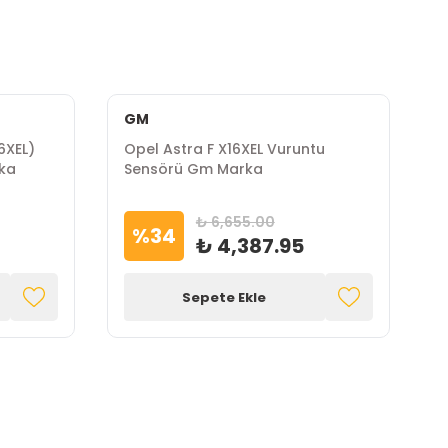
GM
D
16XEL)
Opel Astra F X16XEL Vuruntu
O
rka
Sensörü Gm Marka
B
₺ 6,655.00
%
34
₺ 4,387.95
Sepete Ekle