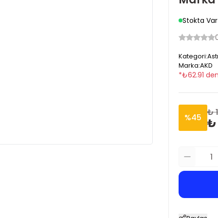
Stokta Var
Kategori
:
Ast
Marka
:
AKD
*
₺
62.91
den
₺ 
%
45
₺