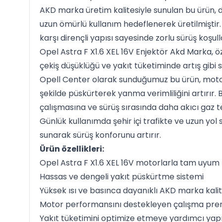
AKD marka üretim kalitesiyle sunulan bu ürün, 
uzun ömürlü kullanım hedeflenerek üretilmiştir.
karşı dirençli yapısı sayesinde zorlu sürüş koşul
Opel Astra F X1.6 XEL 16V Enjektör Akd Marka, öz
çekiş düşüklüğü ve yakıt tüketiminde artış gibi 
Opell Center olarak sunduğumuz bu ürün, motor
şekilde püskürterek yanma verimliliğini artırır
çalışmasına ve sürüş sırasında daha akıcı gaz t
Günlük kullanımda şehir içi trafikte ve uzun yo
sunarak sürüş konforunu artırır.
Ürün özellikleri:
Opel Astra F X1.6 XEL 16V motorlarla tam uyum
Hassas ve dengeli yakıt püskürtme sistemi
Yüksek ısı ve basınca dayanıklı AKD marka kali
Motor performansını destekleyen çalışma pren
Yakıt tüketimini optimize etmeye yardımcı yap