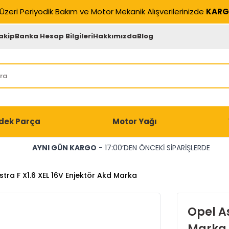
Üzeri Periyodik Bakım ve Motor Mekanik Alışverilerinizde
KARG
akip
Banka Hesap Bilgileri
Hakkımızda
Blog
dek Parça
Motor Yağı
AYNI GÜN KARGO
- 17:00’DEN ÖNCEKİ SİPARİŞLERDE
stra F X1.6 XEL 16V Enjektör Akd Marka
Opel As
Marka