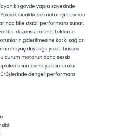
dayanıklı gövde yapısı sayesinde
 Yüksek sıcaklık ve motor içi basınca
larında bile stabil performans sunar.
ellikle düzensiz rölanti, tekleme,
sorunların giderilmesine katkı sağlar.
un ihtiyaç duyduğu yakıtı hassas
. Bu durum motorun daha sessiz
epkileri alınmasına yardımcı olur.
l sürüşlerinde dengeli performans
te
sibi
ı