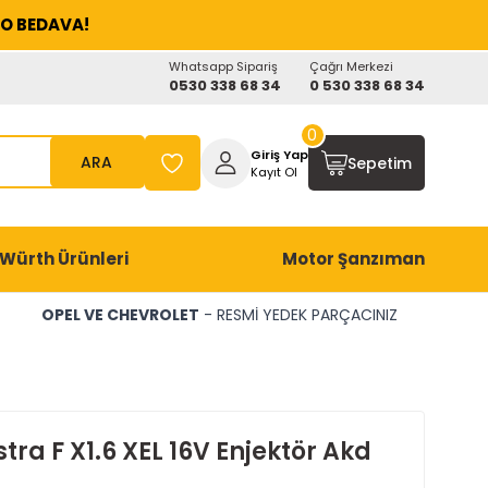
O BEDAVA!
Whatsapp Sipariş
Çağrı Merkezi
0530 338 68 34
0 530 338 68 34
0
Giriş Yap
ARA
Sepetim
Kayıt Ol
Würth Ürünleri
Motor Şanzıman
OPEL VE CHEVROLET
- RESMİ YEDEK PARÇACINIZ
tra F X1.6 XEL 16V Enjektör Akd