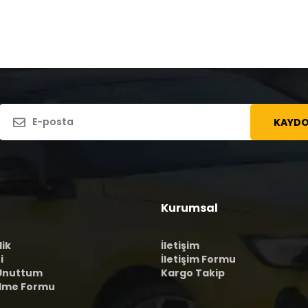
KAYDO
Kurumsal
lik
İletişim
i
İletişim Formu
 Unuttum
Kargo Takip
ilme Formu