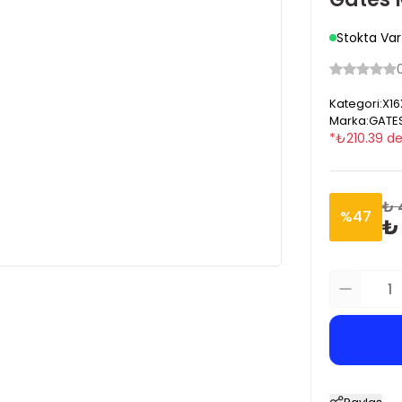
Stokta Var
Kategori
:
X16
Marka
:
GATE
*
₺
210.39
de
₺ 
%
47
₺