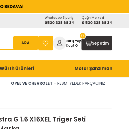
O BEDAVA!
Whatsapp Sipariş
Çağrı Merkezi
0530 338 68 34
0 530 338 68 34
0
Giriş Yap
ARA
Sepetim
Kayıt Ol
Würth Ürünleri
Motor Şanzıman
OPEL VE CHEVROLET
- RESMİ YEDEK PARÇACINIZ
tra G 1.6 X16XEL Triger Seti
Marka