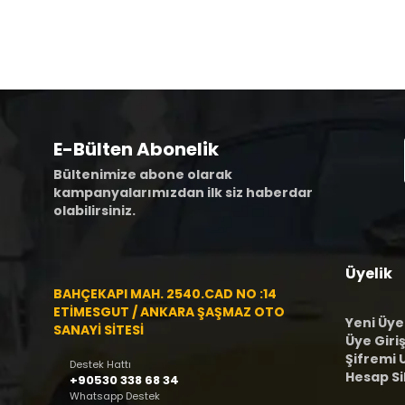
E-Bülten Abonelik
Bültenimize abone olarak
kampanyalarımızdan ilk siz haberdar
olabilirsiniz.
Üyelik
BAHÇEKAPI MAH. 2540.CAD NO :14
ETİMESGUT / ANKARA ŞAŞMAZ OTO
Yeni Üye
SANAYİ SİTESİ
Üye Giriş
Şifremi
Destek Hattı
Hesap S
+90530 338 68 34
Whatsapp Destek