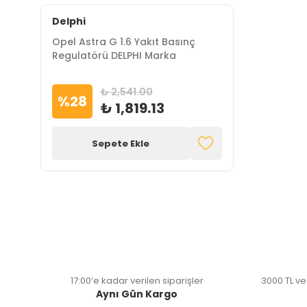
Delphi
Opel Astra G 1.6 Yakıt Basınç
Regulatörü DELPHI Marka
₺ 2,541.00
%
28
₺ 1,819.13
Sepete Ekle
17:00’e kadar verilen siparişler
3000 TL ve
Aynı Gün Kargo