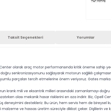
Paylaş
Taksit Seçenekleri
Yorumlar
 Center olarak araç motor performansında kritik öneme sahip yede
doğru senkronizasyonunu sağlayarak motorun sağlıklı çalışmasına 
umlu parçaları tercih etmelerine önem veriyoruz. Gates marka kali
orun krank mili ve eksantrik milleri arasındaki zamanlamayı doğ
atırken olası mekanik hasar risklerini en aza indirir. Biz, Opell C
üş deneyimini destekleriz. Bu ürün, hem servis hem de bireysel ku
li malzeme ve hassas üretim süreciyle dikkat çeker. Dişlilerin ve ka