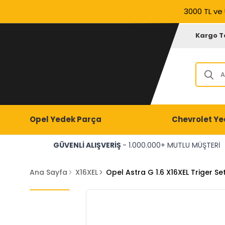
3000 TL ve 
Kargo T
Opel Yedek Parça
Chevrolet Ye
GÜVENLİ ALIŞVERİŞ
- 1.000.000+ MUTLU MÜŞTERİ
Ana Sayfa
X16XEL
Opel Astra G 1.6 X16XEL Triger S