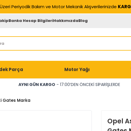
Üzeri Periyodik Bakım ve Motor Mekanik Alışverilerinizde
KARG
akip
Banka Hesap Bilgileri
Hakkımızda
Blog
dek Parça
Motor Yağı
AYNI GÜN KARGO
- 17:00’DEN ÖNCEKİ SİPARİŞLERDE
eti Gates Marka
Opel As
Gates 