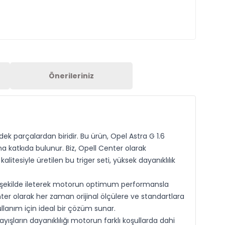
Önerileriniz
k parçalardan biridir. Bu ürün, Opel Astra G 1.6
katkıda bulunur. Biz, Opell Center olarak
tesiyle üretilen bu triger seti, yüksek dayanıklılık
ru şekilde ileterek motorun optimum performansla
enter olarak her zaman orijinal ölçülere ve standartlara
llanım için ideal bir çözüm sunar.
yışların dayanıklılığı motorun farklı koşullarda dahi