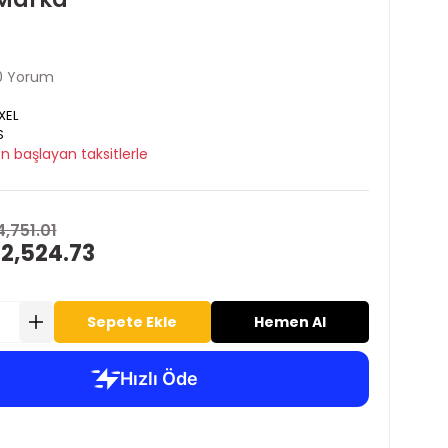
0 Yorum
XEL
S
n başlayan taksitlerle
4,751.01
 2,524.73
Sepete Ekle
Hemen Al