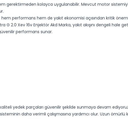
şlem gerektirmeden kolayca uygulanabilir. Mevcut motor sistemi
r.
ı hem performans hem de yakıt ekonomisi açısından kritik öneme s
ra G 2.0 Xev 16v Enjektör Akd Marka, yakıt akışını dengeli hale ge
güvenilir performans sunar.
 kaliteli yedek parçaları güvenilir şekilde sunmaya devam ediyoru
sisteminin daha verimli çalışmasına yardımcı olur. Uzun ömürlü 