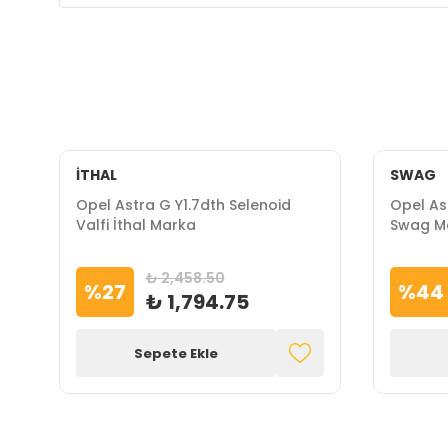
İTHAL
SWAG
Opel Astra G Y1.7dth Selenoid
Opel As
Valfi İthal Marka
Swag M
₺ 2,458.50
%
27
%
44
₺ 1,794.75
Sepete Ekle