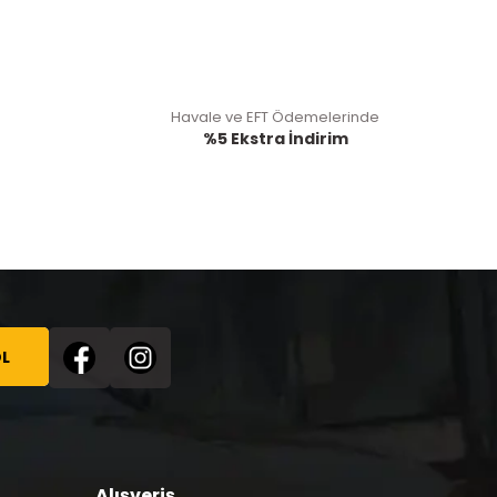
Havale ve EFT Ödemelerinde
%5 Ekstra İndirim
L
Alışveriş