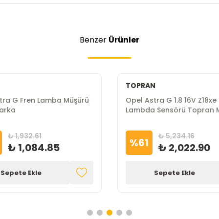
Benzer
Ürünler
TOPRAN
tra G Fren Lamba Müşürü
Opel Astra G 1.8 16V Z18xe
arka
Lambda Sensörü Topran 
₺ 1,932.61
₺ 5,234.16
%
61
₺ 1,084.85
₺ 2,022.90
Sepete Ekle
Sepete Ekle