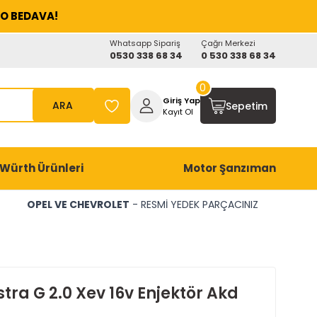
O BEDAVA!
Whatsapp Sipariş
Çağrı Merkezi
0530 338 68 34
0 530 338 68 34
0
Giriş Yap
ARA
Sepetim
Kayıt Ol
Würth Ürünleri
Motor Şanzıman
OPEL VE CHEVROLET
- RESMİ YEDEK PARÇACINIZ
tra G 2.0 Xev 16v Enjektör Akd