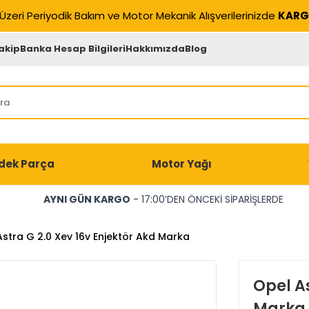
Üzeri Periyodik Bakım ve Motor Mekanik Alışverilerinizde
KARG
akip
Banka Hesap Bilgileri
Hakkımızda
Blog
dek Parça
Motor Yağı
AYNI GÜN KARGO
- 17:00’DEN ÖNCEKİ SİPARİŞLERDE
stra G 2.0 Xev 16v Enjektör Akd Marka
Opel As
Marka