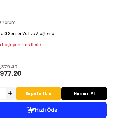
0 Yorum
ra G Sensör Valf ve Ateşleme
 başlayan taksitlerle
1,379.40
 977.20
Sepete Ekle
Hemen Al