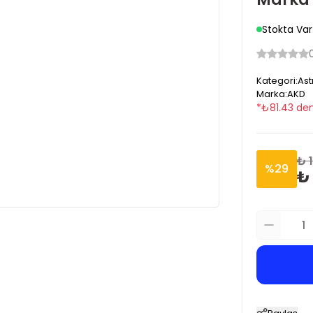
Stokta Var
Kategori
:
Ast
Marka
:
AKD
*
₺
81.43
den
₺ 
%
29
₺