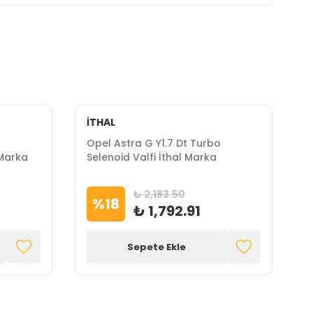
İTHAL
B
Opel Astra G Y1.7 Dt Turbo
O
Marka
Selenoid Valfi İthal Marka
B
₺ 2,183.50
%
18
₺ 1,792.91
Sepete Ekle