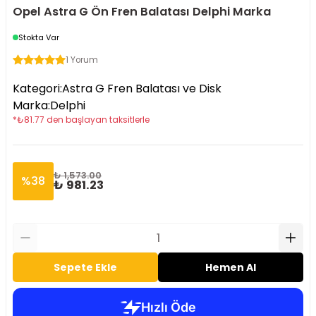
Opel Astra G Ön Fren Balatası Delphi Marka
Stokta Var
1 Yorum
Kategori
:
Astra G Fren Balatası ve Disk
Marka
:
Delphi
*
₺
81.77
den başlayan taksitlerle
₺ 1,573.00
%
38
₺ 981.23
Sepete Ekle
Hemen Al