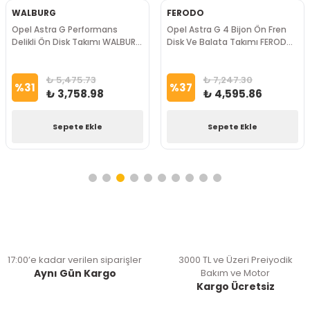
WALBURG
FERODO
Opel Astra G Performans
Opel Astra G 4 Bijon Ön Fren
Delikli Ön Disk Takımı WALBURG
Disk Ve Balata Takımı FERODO
Marka
Marka
₺ 5,475.73
₺ 7,247.30
%
31
%
37
₺ 3,758.98
₺ 4,595.86
Sepete Ekle
Sepete Ekle
17:00’e kadar verilen siparişler
3000 TL ve Üzeri Preiyodik
Aynı Gün Kargo
Bakım ve Motor
Kargo Ücretsiz