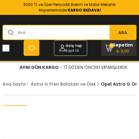
3000 TL ve Üzeri Periyodik Bakım ve Motor Mekanik
Alışverilerinizde
KARGO BEDAVA!
ARA
Sepetim
0
Giriş Yap
Kayıt Ol
₺ 0,00
AYNI GÜN KARGO
- 17:00’DEN ÖNCEKİ SİPARİŞLERDE
Ana Sayfa
Astra G Fren Balatası ve Disk
Opel Astra G Ön 