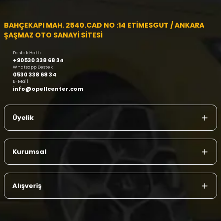
BAHÇEKAPI MAH. 2540.CAD NO :14 ETİMESGUT / ANKARA
ŞAŞMAZ OTO SANAYİ SİTESİ
Destek Hattı
+90530 338 68 34
Whatsapp Destek
0530 338 68 34
E-Mail
info@opellcenter.com
Üyelik
Kurumsal
Alışveriş